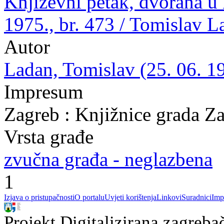
Književni petak, dvorana u
1975., br. 473 / Tomislav L
Autor
Ladan, Tomislav (25. 06. 19
Impresum
Zagreb : Knjižnice grada Z
Vrsta građe
zvučna građa - neglazbena
1
Izjava o pristupačnosti
O portalu
Uvjeti korištenja
Linkovi
Suradnici
Imp
Projekt Digitalizirana zagreba