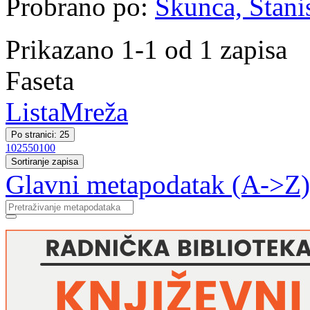
Probrano po:
Škunca, Stani
Prikazano 1-1 od 1 zapisa
Faseta
Lista
Mreža
Po stranici: 25
10
25
50
100
Sortiranje zapisa
Glavni metapodatak (A->Z)