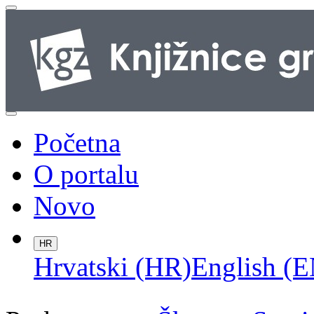
Početna
O portalu
Novo
HR
Hrvatski (HR)
English (E