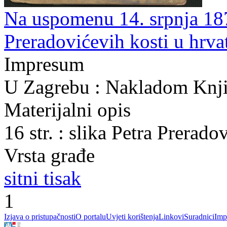
Na uspomenu 14. srpnja 18
Preradovićevih kosti u hrva
Impresum
U Zagrebu : Nakladom Knji
Materijalni opis
16 str. : slika Petra Prerado
Vrsta građe
sitni tisak
1
Izjava o pristupačnosti
O portalu
Uvjeti korištenja
Linkovi
Suradnici
Imp