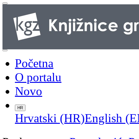
Početna
O portalu
Novo
HR
Hrvatski (HR)
English (E