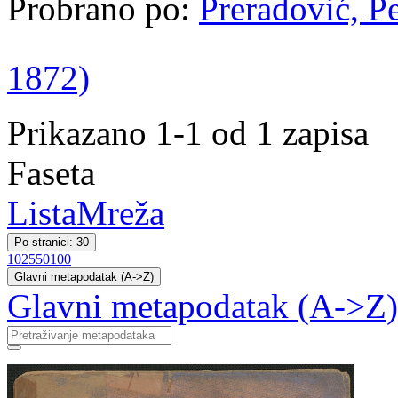
Probrano po:
Preradović, Pe
1872)
Prikazano 1-1 od 1 zapisa
Faseta
Lista
Mreža
Po stranici: 30
10
25
50
100
Glavni metapodatak (A->Z)
Glavni metapodatak (A->Z)