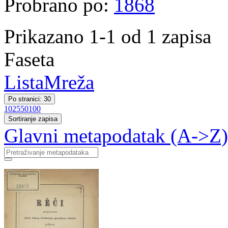
Probrano po:
1868
Prikazano 1-1 od 1 zapisa
Faseta
Lista
Mreža
Po stranici: 30
10
25
50
100
Sortiranje zapisa
Glavni metapodatak (A->Z)