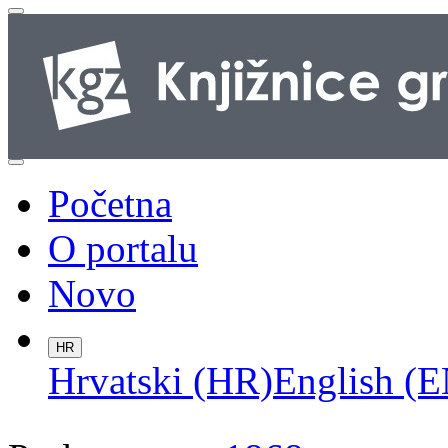
Početna
O portalu
Novo
HR
Hrvatski (HR)
English (E