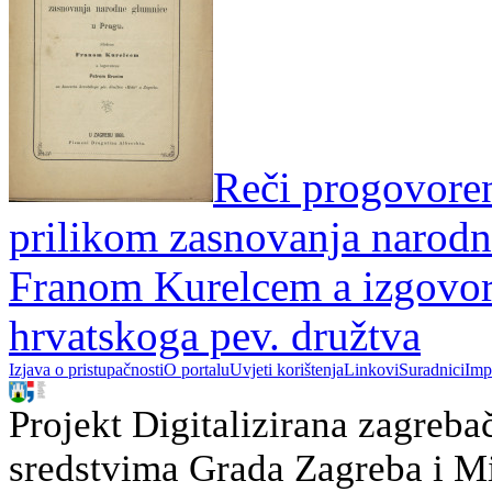
Reči progovoren
prilikom zasnovanja narodn
Franom Kurelcem a izgovor
hrvatskoga pev. družtva
Izjava o pristupačnosti
O portalu
Uvjeti korištenja
Linkovi
Suradnici
Imp
Projekt Digitalizirana zagreba
sredstvima Grada Zagreba i Min