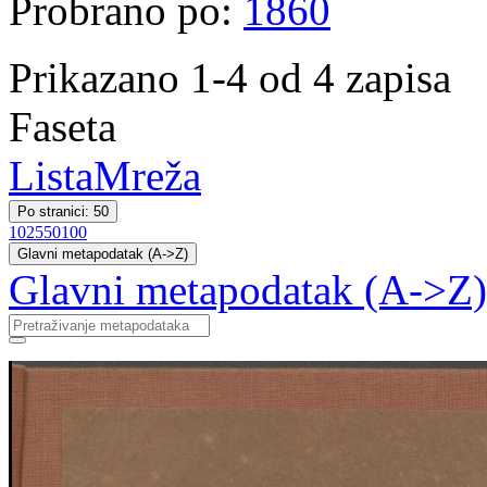
Probrano po:
1860
Prikazano 1-4 od 4 zapisa
Faseta
Lista
Mreža
Po stranici: 50
10
25
50
100
Glavni metapodatak (A->Z)
Glavni metapodatak (A->Z)