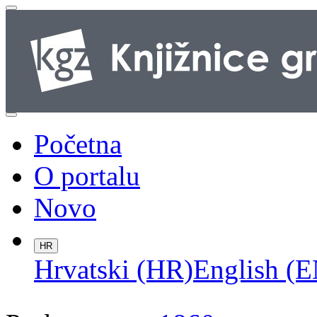
Početna
O portalu
Novo
HR
Hrvatski (HR)
English (E