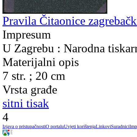
Pravila Čitaonice zagrebačk
Impresum
U Zagrebu : Narodna tiskarn
Materijalni opis
7 str. ; 20 cm
Vrsta građe
sitni tisak
4
Izjava o pristupačnosti
O portalu
Uvjeti korištenja
Linkovi
Suradnici
Imp