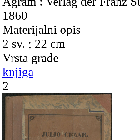
Agram : Verlag der Franz 
1860
Materijalni opis
2 sv. ; 22 cm
Vrsta građe
knjiga
2