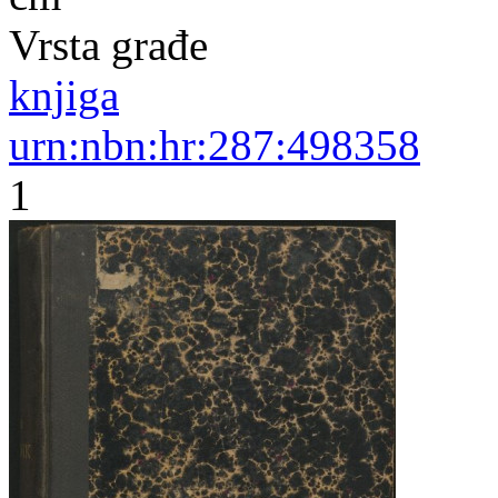
Vrsta građe
knjiga
urn:nbn:hr:287:498358
1