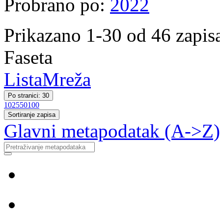
Probrano po:
2022
Prikazano 1-30 od 46 zapis
Faseta
Lista
Mreža
Po stranici: 30
10
25
50
100
Sortiranje zapisa
Glavni metapodatak (A->Z)