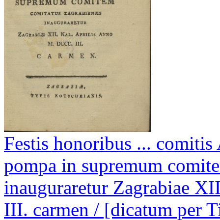
Festis honoribus ... comiti
pompa in supremum comitem
inauguraretur Zagrabiae XI
III. carmen / [dicatum per T