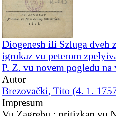
Diogenesh ili Szluga dveh z
igrokaz vu peterom zpelyi
P. Z. vu novem pogledu na 
Autor
Brezovački, Tito (4. 1. 1757
Impresum
Vu Zagrebu : pritizkan vu 