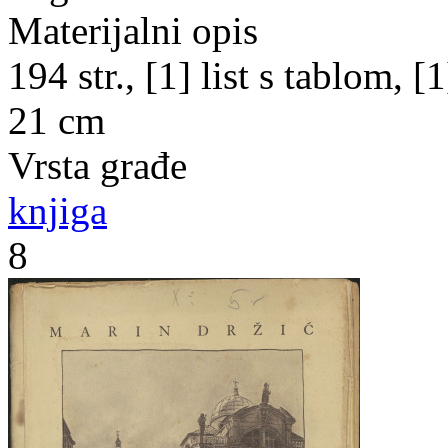
Materijalni opis
194 str., [1] list s tablom, [1]
21 cm
Vrsta građe
knjiga
8