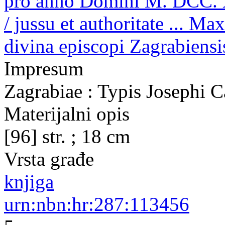
pro anno Domini M. DCC. X
/ jussu et authoritate ... M
divina episcopi Zagrabiensis,
Impresum
Zagrabiae : Typis Josephi C
Materijalni opis
[96] str. ; 18 cm
Vrsta građe
knjiga
urn:nbn:hr:287:113456