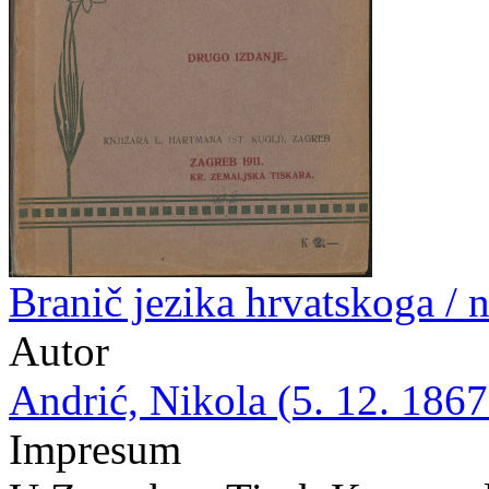
Branič jezika hrvatskoga / 
Autor
Andrić, Nikola (5. 12. 1867.
Impresum