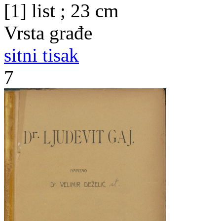
[1] list ; 23 cm
Vrsta građe
sitni tisak
7