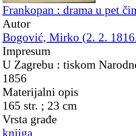
Frankopan : drama u pet či
Autor
Bogović, Mirko (2. 2. 1816.
Impresum
U Zagrebu : tiskom Narodne 
1856
Materijalni opis
165 str. ; 23 cm
Vrsta građe
knjiga