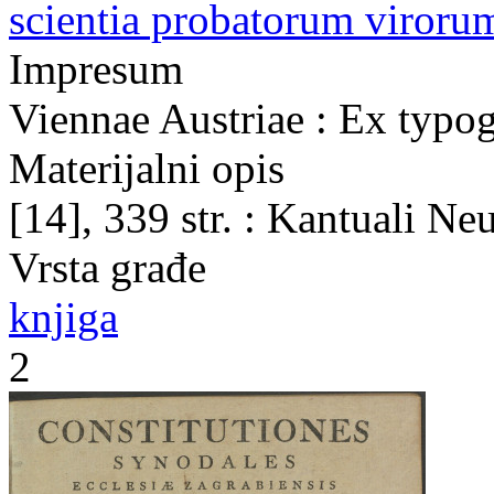
scientia probatorum viroru
Impresum
Viennae Austriae : Ex typo
Materijalni opis
[14], 339 str. : Kantuali N
Vrsta građe
knjiga
2