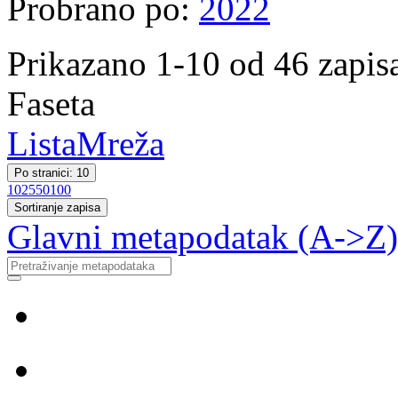
Probrano po:
2022
Prikazano 1-10 od 46 zapis
Faseta
Lista
Mreža
Po stranici: 10
10
25
50
100
Sortiranje zapisa
Glavni metapodatak (A->Z)