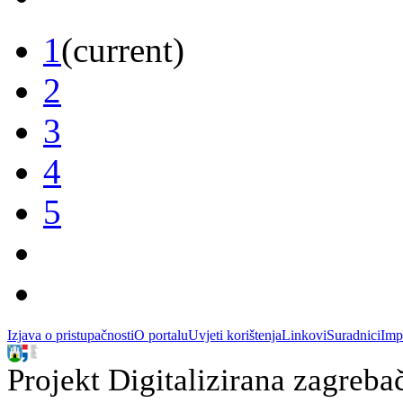
1
(current)
2
3
4
5
Izjava o pristupačnosti
O portalu
Uvjeti korištenja
Linkovi
Suradnici
Imp
Projekt Digitalizirana zagreba