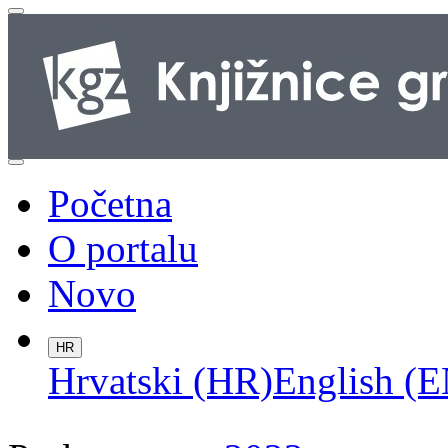
Početna
O portalu
Novo
HR
Hrvatski (HR)
English (E