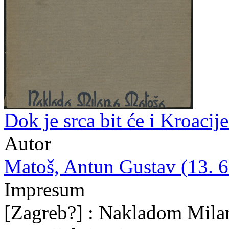
Dok je srca bit će i Kroacij
Autor
Matoš, Antun Gustav (13. 6.
Impresum
[Zagreb?] : Nakladom Mila