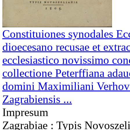
Constituiones synodales Ecc
dioecesano recusae et extra
ecclesiastico novissimo con
collectione Peterffiana adauc
domini Maximiliani Verhova
Zagrabiensis ...
Impresum
Zagrabiae : Typis Novoszel