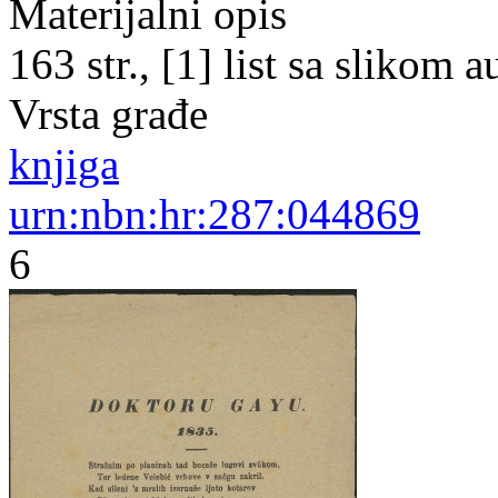
Materijalni opis
163 str., [1] list sa slikom 
Vrsta građe
knjiga
urn:nbn:hr:287:044869
6