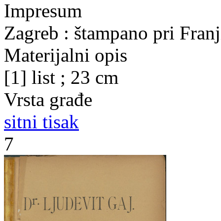
Impresum
Zagreb : štampano pri Fran
Materijalni opis
[1] list ; 23 cm
Vrsta građe
sitni tisak
7