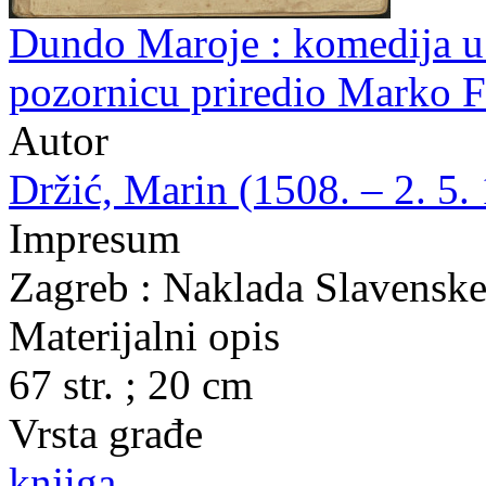
Dundo Maroje : komedija u t
pozornicu priredio Marko F
Autor
Držić, Marin (1508. – 2. 5.
Impresum
Zagreb : Naklada Slavenske 
Materijalni opis
67 str. ; 20 cm
Vrsta građe
knjiga