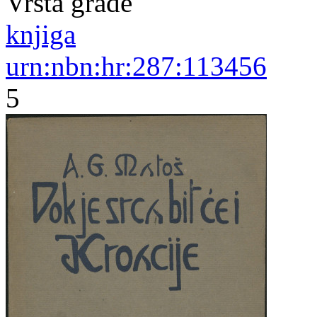
Vrsta građe
knjiga
urn:nbn:hr:287:113456
5