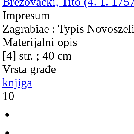
Brezovački, Tito (4. 1. 1757
Impresum
Zagrabiae : Typis Novoszeli
Materijalni opis
[4] str. ; 40 cm
Vrsta građe
knjiga
10