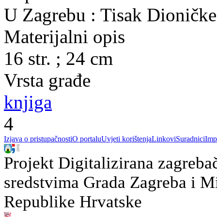
U Zagrebu : Tisak Dioničke
Materijalni opis
16 str. ; 24 cm
Vrsta građe
knjiga
4
Izjava o pristupačnosti
O portalu
Uvjeti korištenja
Linkovi
Suradnici
Imp
Projekt Digitalizirana zagreba
sredstvima Grada Zagreba i Min
Republike Hrvatske