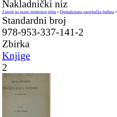
Nakladnički niz
Zagreb na pragu modernog doba
•
Digitalizirana zagrebačka baština
Standardni broj
978-953-337-141-2
Zbirka
Knjige
2