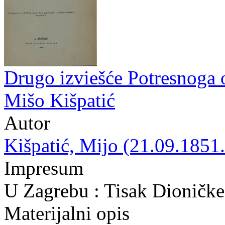
Drugo izviešće Potresnoga 
Mišo Kišpatić
Autor
Kišpatić, Mijo (21.09.1851.
Impresum
U Zagrebu : Tisak Dioničke
Materijalni opis