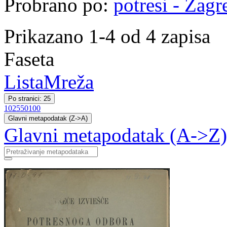
Probrano po:
potresi - Zagr
Prikazano 1-4 od 4 zapisa
Faseta
Lista
Mreža
Po stranici: 25
10
25
50
100
Glavni metapodatak (Z->A)
Glavni metapodatak (A->Z)