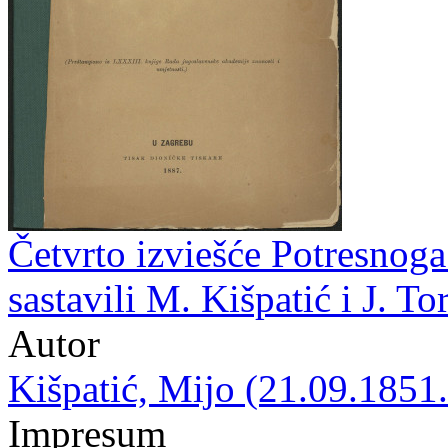
Četvrto izviešće Potresnoga
sastavili M. Kišpatić i J. To
Autor
Kišpatić, Mijo (21.09.1851.
Impresum