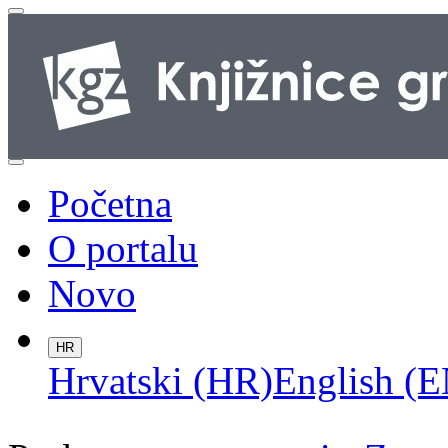
Početna
O portalu
Novo
HR
Hrvatski (HR)
English (E