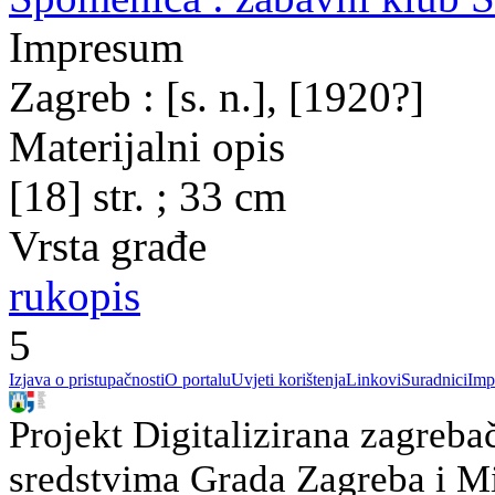
Impresum
Zagreb : [s. n.], [1920?]
Materijalni opis
[18] str. ; 33 cm
Vrsta građe
rukopis
5
Izjava o pristupačnosti
O portalu
Uvjeti korištenja
Linkovi
Suradnici
Imp
Projekt Digitalizirana zagreba
sredstvima Grada Zagreba i Min