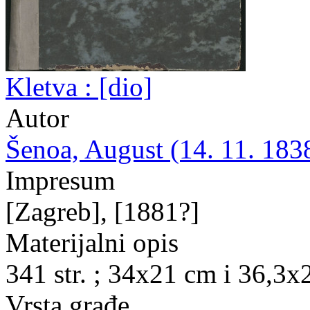
Kletva : [dio]
Autor
Šenoa, August (14. 11. 1838
Impresum
[Zagreb], [1881?]
Materijalni opis
341 str. ; 34x21 cm i 36,3x
Vrsta građe