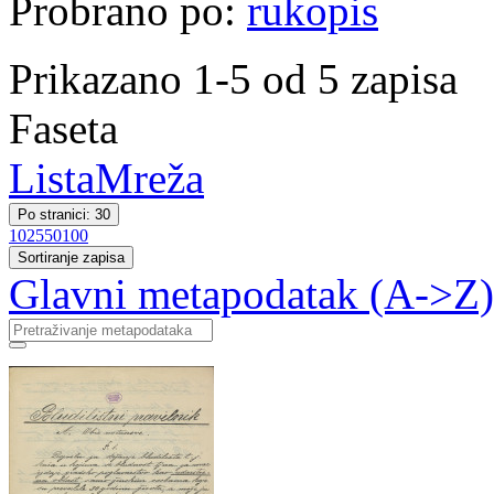
Probrano po:
rukopis
Prikazano 1-5 od 5 zapisa
Faseta
Lista
Mreža
Po stranici: 30
10
25
50
100
Sortiranje zapisa
Glavni metapodatak (A->Z)