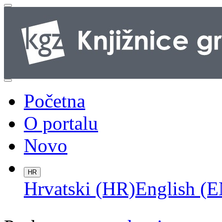
Početna
O portalu
Novo
HR
Hrvatski (HR)
English (E