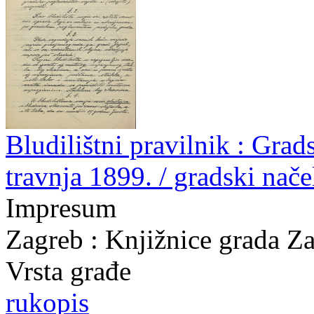
Bludilištni pravilnik : Gra
travnja 1899. / gradski nač
Impresum
Zagreb : Knjižnice grada Z
Vrsta građe
rukopis