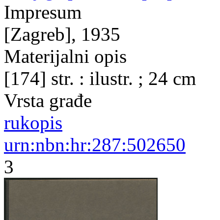
Impresum
[Zagreb], 1935
Materijalni opis
[174] str. : ilustr. ; 24 cm
Vrsta građe
rukopis
urn:nbn:hr:287:502650
3