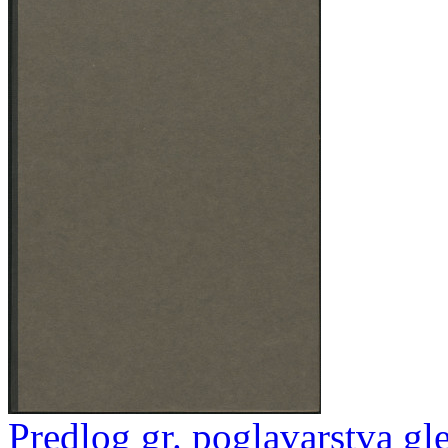
Predlog gr. poglavarstva gl