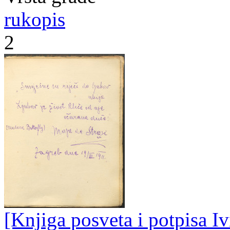
rukopis
2
[Knjiga posveta i potpisa Iv