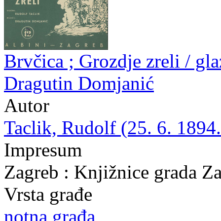
Brvčica ; Grozdje zreli / gla
Dragutin Domjanić
Autor
Taclik, Rudolf (25. 6. 1894.
Impresum
Zagreb : Knjižnice grada Z
Vrsta građe
notna građa