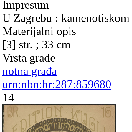
Impresum
U Zagrebu : kamenotiskom J.
Materijalni opis
[3] str. ; 33 cm
Vrsta građe
notna građa
urn:nbn:hr:287:859680
14