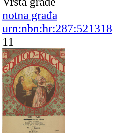
Vrsta građe
notna građa
urn:nbn:hr:287:521318
11