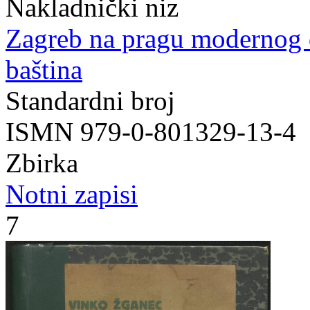
Nakladnički niz
Zagreb na pragu modernog
baština
Standardni broj
ISMN 979-0-801329-13-4
Zbirka
Notni zapisi
7