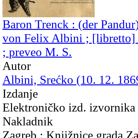
Baron Trenck : (der Pandur)
von Felix Albini ; [librett
; preveo M. S.
Autor
Albini, Srećko (10. 12. 186
Izdanje
Elektroničko izd. izvornika
Nakladnik
Zagreb : Knjižnice grada Z