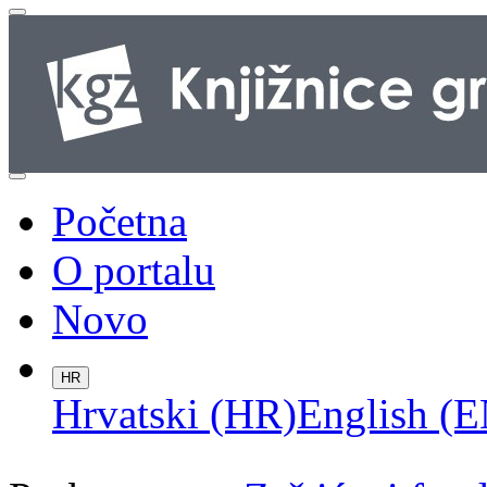
Početna
O portalu
Novo
HR
Hrvatski (HR)
English (E