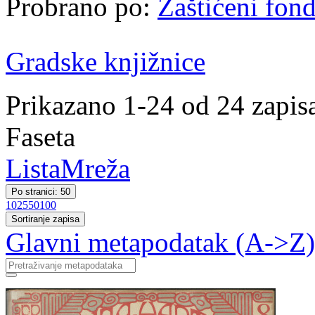
Probrano po:
Zaštićeni fon
Gradske knjižnice
Prikazano 1-24 od 24 zapis
Faseta
Lista
Mreža
Po stranici: 50
10
25
50
100
Sortiranje zapisa
Glavni metapodatak (A->Z)