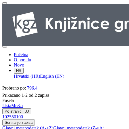
Početna
O portalu
Novo
HR
Hrvatski (HR)
English (EN)
Probrano po:
796.4
Prikazano 1-2 od 2 zapisa
Faseta
Lista
Mreža
Po stranici: 30
10
25
50
100
Sortiranje zapisa
Glavni metapodatak (A->Z)
Glavni metapodatak (Z->A)