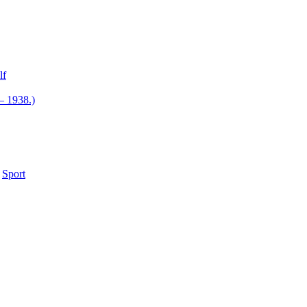
lf
– 1938.)
•
Sport