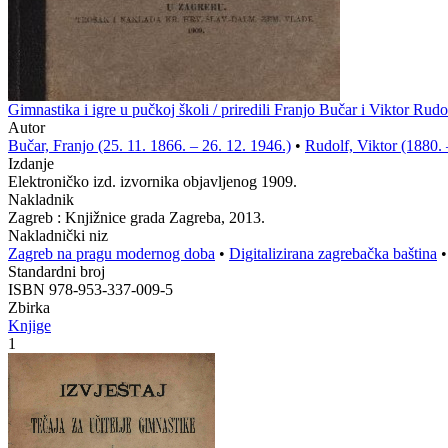
Gimnastika i igre u pučkoj školi / priredili Franjo Bučar i Viktor Rudo
Autor
Bučar, Franjo (25. 11. 1866. – 26. 12. 1946.)
•
Rudolf, Viktor (1880. 
Izdanje
Elektroničko izd. izvornika objavljenog 1909.
Nakladnik
Zagreb : Knjižnice grada Zagreba, 2013.
Nakladnički niz
Zagreb na pragu modernog doba
•
Digitalizirana zagrebačka baština
Standardni broj
ISBN 978-953-337-009-5
Zbirka
Knjige
1