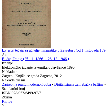
Izvještaj tečaja za učitelje gimnastike u Zagrebu : (od 1. listopada 189
Autor
Bučar, Franjo (25. 11. 1866. – 26. 12. 1946.)
Izdanje
Elektroničko izdanje izvornika objavljenog 1896.
Nakladnik
Zagreb : Knjižnice grada Zagreba, 2012.
Nakladnički niz
Zagreb na pragu modernog doba
•
Digitalizirana zagrebačka baština
Standardni broj
ISBN 978-953-6499-97-7
Zbirka
Knjige
2