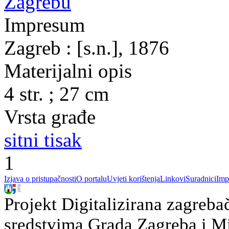
Zagrebu
Impresum
Zagreb : [s.n.], 1876
Materijalni opis
4 str. ; 27 cm
Vrsta građe
sitni tisak
1
Izjava o pristupačnosti
O portalu
Uvjeti korištenja
Linkovi
Suradnici
Imp
Projekt Digitalizirana zagreba
sredstvima Grada Zagreba i Min