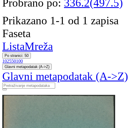
Probrano po:
336.2(497.5)
Prikazano 1-1 od 1 zapisa
Faseta
Lista
Mreža
Po stranici: 50
10
25
50
100
Glavni metapodatak (A->Z)
Glavni metapodatak (A->Z)