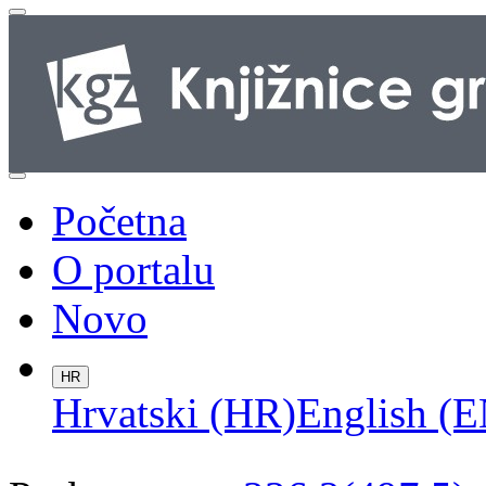
Početna
O portalu
Novo
HR
Hrvatski (HR)
English (E