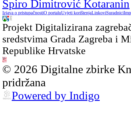
Špiro Dimitrović Kotaranin
Izjava o pristupačnosti
O portalu
Uvjeti korištenja
Linkovi
Suradnici
Imp
Projekt Digitalizirana zagreba
sredstvima Grada Zagreba i Min
Republike Hrvatske
© 2026 Digitalne zbirke Kn
pridržana
Powered by Indigo