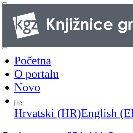
Početna
O portalu
Novo
HR
Hrvatski (HR)
English (E