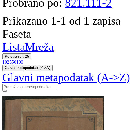
Probrano po:
821.111-2
Prikazano 1-1 od 1 zapisa
Faseta
Lista
Mreža
Po stranici: 25
10
25
50
100
Glavni metapodatak (Z->A)
Glavni metapodatak (A->Z)