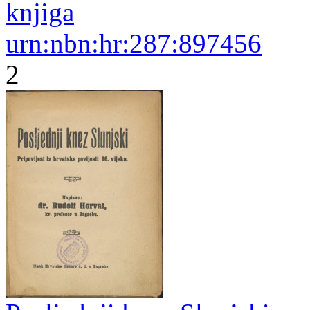
knjiga
urn:nbn:hr:287:897456
2