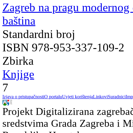
Zagreb na pragu modernog
baština
Standardni broj
ISBN 978-953-337-109-2
Zbirka
Knjige
7
Izjava o pristupačnosti
O portalu
Uvjeti korištenja
Linkovi
Suradnici
Imp
Projekt Digitalizirana zagreba
sredstvima Grada Zagreba i Min