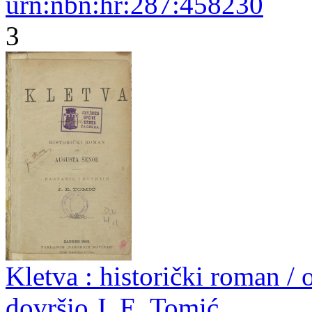
urn:nbn:hr:287:458230
3
Kletva : historički roman / 
dovršio J. E. Tomić