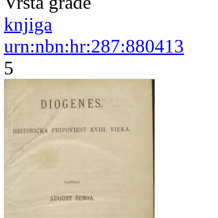
Vrsta građe
knjiga
urn:nbn:hr:287:880413
5