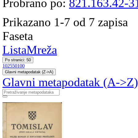
Probrano po:
821.163.42-3
Prikazano 1-7 od 7 zapisa
Faseta
Lista
Mreža
Po stranici: 50
10
25
50
100
Glavni metapodatak (Z->A)
Glavni metapodatak (A->Z)