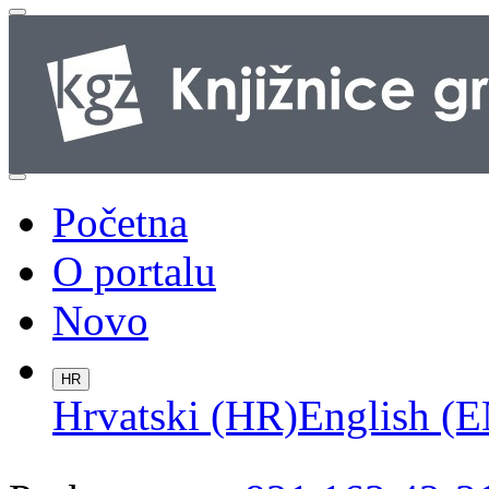
Početna
O portalu
Novo
HR
Hrvatski (HR)
English (E