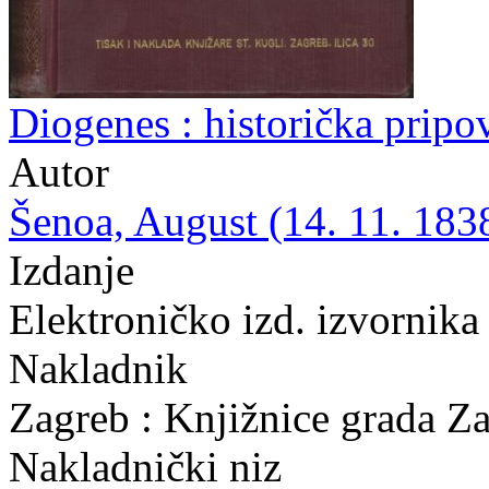
Diogenes : historička pripo
Autor
Šenoa, August (14. 11. 1838
Izdanje
Elektroničko izd. izvornika
Nakladnik
Zagreb : Knjižnice grada Z
Nakladnički niz