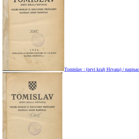
Tomislav : (prvi kralj Hrvata) / napis