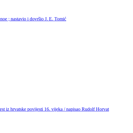
noe ; nastavio i dovršio J. E. Tomić
jest iz hrvatske povijesti 16. vijeka / napisao Rudolf Horvat