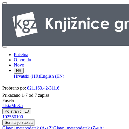
Početna
O portalu
Novo
HR
Hrvatski (HR)
English (EN)
Probrano po:
821.163.42-311.6
Prikazano 1-7 od 7 zapisa
Faseta
Lista
Mreža
Po stranici: 10
10
25
50
100
Sortiranje zapisa
Glavni metapodatak (A->Z)
Glavni metapodatak (Z->A)