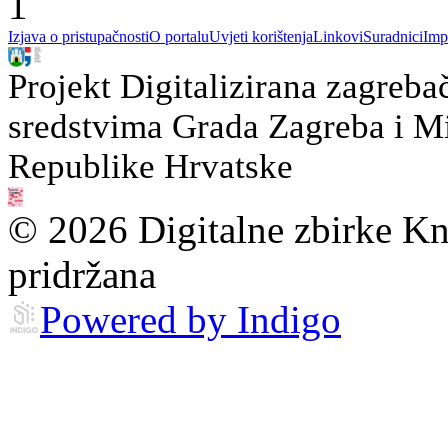
1
Izjava o pristupačnosti
O portalu
Uvjeti korištenja
Linkovi
Suradnici
Imp
Projekt Digitalizirana zagreba
sredstvima Grada Zagreba i Min
Republike Hrvatske
© 2026 Digitalne zbirke Kn
pridržana
Powered by Indigo