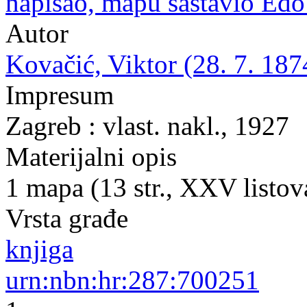
napisao, mapu sastavio Edo
Autor
Kovačić, Viktor (28. 7. 187
Impresum
Zagreb : vlast. nakl., 1927
Materijalni opis
1 mapa (13 str., XXV listov
Vrsta građe
knjiga
urn:nbn:hr:287:700251