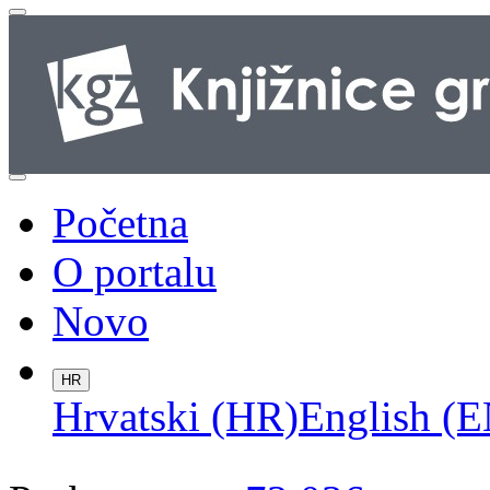
Početna
O portalu
Novo
HR
Hrvatski (HR)
English (E