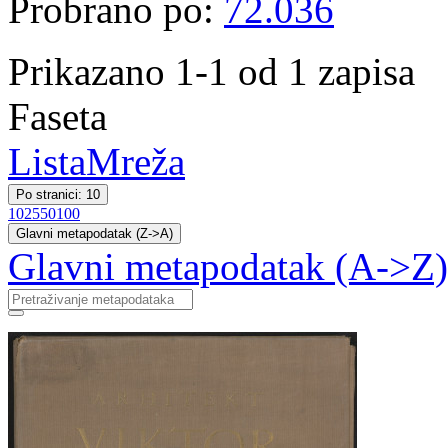
Probrano po:
72.036
Prikazano 1-1 od 1 zapisa
Faseta
Lista
Mreža
Po stranici: 10
10
25
50
100
Glavni metapodatak (Z->A)
Glavni metapodatak (A->Z)