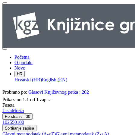
Početna
O portalu
Novo
HR
Hrvatski (HR)
English (EN)
Probrano po:
Glasovi Književnog petka ; 202
Prikazano 1-1 od 1 zapisa
Faseta
Lista
Mreža
Po stranici: 30
10
25
50
100
Sortiranje zapisa
Glavni metapodatak (A->Z)
Glavni metapodatak (Z->A)