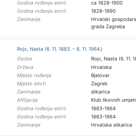
Godina rođenja-smrti
ca 1828-1900
Godina rođenja-smrti
1828-1990
Zanimanje
Hrvatski gospodarstv
grada Zagreba
Rojc, Nasta (6. 11. 1883. – 6. 11. 1964.)
Osoba
Rojc, Nasta (6. 11. 1
Država
Hrvatska
Mjesto rođenja
Bjelovar
Mjesto smrti
Zagreb
Zanimanje
slikarica
Afilijacija
Klub likovnih umjet
Godina rođenja-smrti
1883-1964
Godina rođenja-smrti
1883-1964
Zanimanje
Hrvatska slikarica