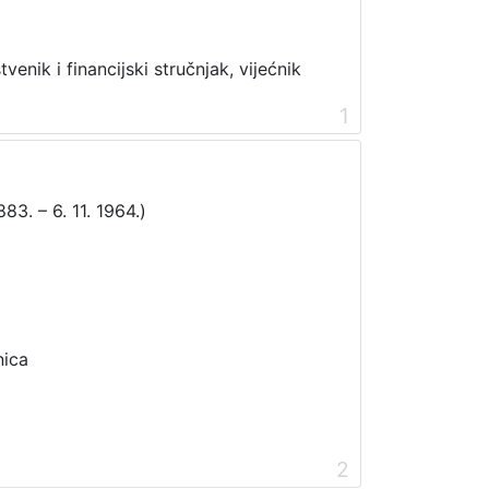
enik i financijski stručnjak, vijećnik
1
883. – 6. 11. 1964.)
nica
2