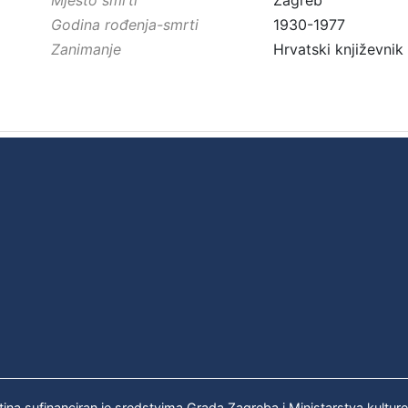
Godina rođenja-smrti
1930-1977
Zanimanje
Hrvatski književnik
tina sufinanciran je sredstvima Grada Zagreba i Ministarstva kultur