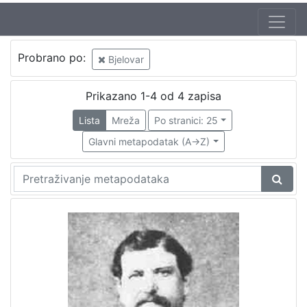
Probrano po:
Bjelovar
Prikazano 1-4 od 4 zapisa
Lista
Mreža
Po stranici: 25
Glavni metapodatak (A->Z)