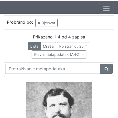
Probrano po:
Bjelovar
Prikazano 1-4 od 4 zapisa
Lista
Mreža
Po stranici: 25
Glavni metapodatak (A->Z)