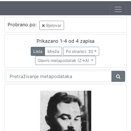
Probrano po:
Bjelovar
Prikazano 1-4 od 4 zapisa
Lista
Mreža
Po stranici: 30
Glavni metapodatak (Z->A)