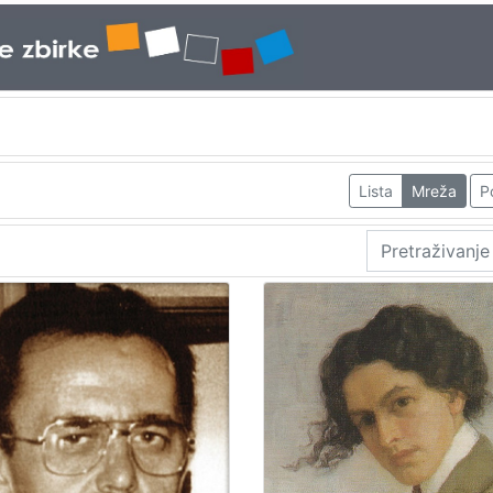
Lista
Mreža
P