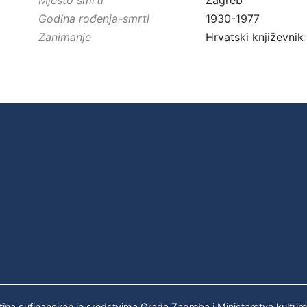
Godina rođenja-smrti
1930-1977
Zanimanje
Hrvatski književnik
tina sufinanciran je sredstvima Grada Zagreba i Ministarstva kultur