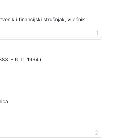
enik i financijski stručnjak, vijećnik
1
883. – 6. 11. 1964.)
nica
2