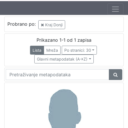
Probrano po:
Kraj Donji
Prikazano 1-1 od 1 zapisa
Lista
Mreža
Po stranici: 30
Glavni metapodatak (A->Z)