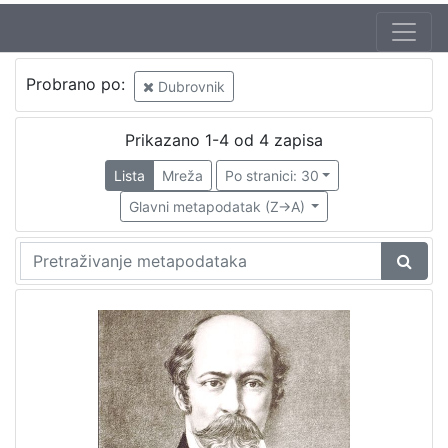
Probrano po:
Dubrovnik
Prikazano 1-4 od 4 zapisa
Lista
Mreža
Po stranici: 30
Glavni metapodatak (Z->A)