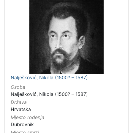
Nalješković, Nikola (1500? – 1587)
Osoba
Nalješković, Nikola (1500? – 1587)
Država
Hrvatska
Mjesto rođenja
Dubrovnik
Mjesto smrti