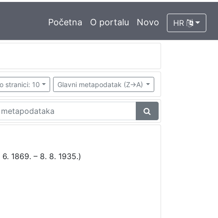
Početna
O portalu
Novo
HR
o stranici: 10
Glavni metapodatak (Z->A)
 6. 1869. – 8. 8. 1935.)