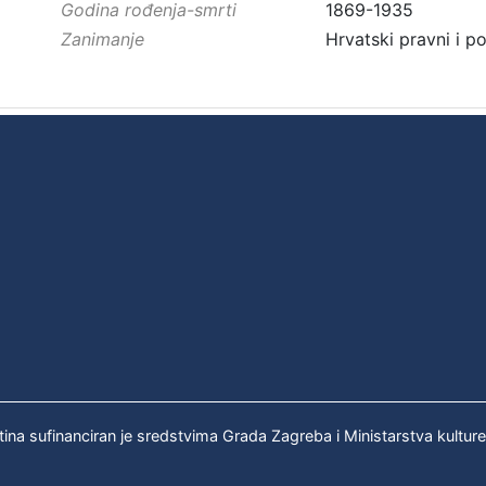
Godina rođenja-smrti
1869-1935
Zanimanje
Hrvatski pravni i po
tina sufinanciran je sredstvima Grada Zagreba i Ministarstva kultur