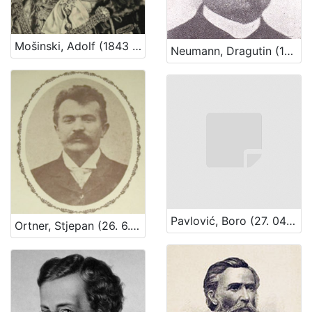
Mošinski, Adolf (1843 – 18. 7. 1907.)
Neumann, Dragutin (13. 01. 1856 – 11. 04. 1911)
Pavlović, Boro (27. 04 1922. – 7. 09. 2001.)
Ortner, Stjepan (26. 6. 1869. – 8. 8. 1935.)