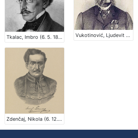
Vukotinović, Ljudevit (13. 01. 1813 – 17. 03. 1893)
Tkalac, Imbro (6. 5. 1824. – 4. 1. 1912.)
Zdenčaj, Nikola (6. 12. 1775. – 28. 4. 1854.)