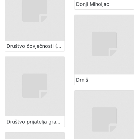
Donji Miholjac
Društvo čovječnosti (Zagreb)
Drniš
Društvo prijatelja gradskog Zoološkog vrta (Zagreb)