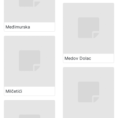
Međimurska
Medov Dolac
Milčetići