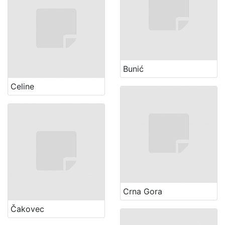
Bunić
Celine
Crna Gora
Čakovec