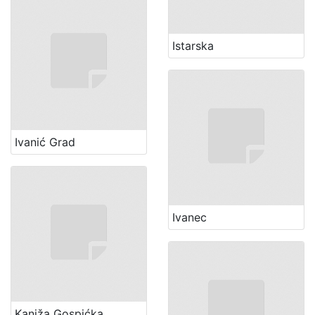
Istarska
Ivanić Grad
Ivanec
Kaniža Gospićka