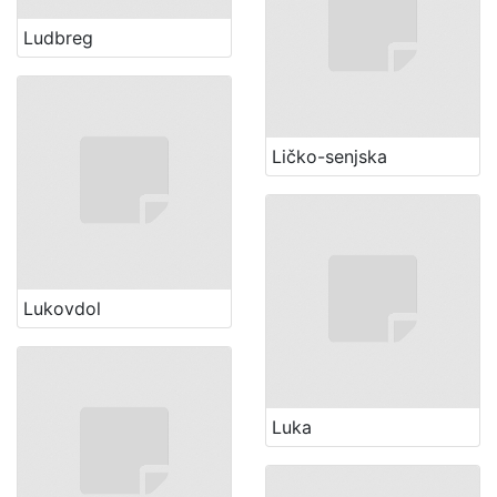
Ludbreg
Ličko-senjska
Lukovdol
Luka