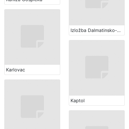
Izložba Dalmatinsko-hrvatsko-slavonska (1 ; 1864 ; Zagreb)
Karlovac
Kaptol