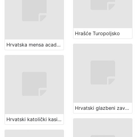
Hrašće Turopoljsko
Hrvatska mensa academica (Zagreb)
Hrvatski glazbeni zavod (Zagreb)
Hrvatski katolički kasino (Zagreb)