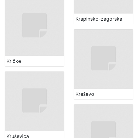
Krapinsko-zagorska
Kričke
Kreševo
Kruševica