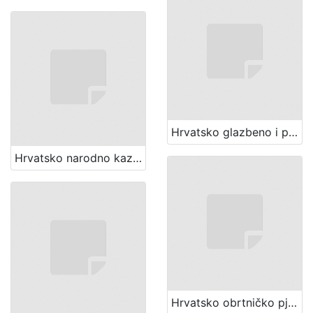
Hrvatsko glazbeno i pjevačko društvo "Harambašić" (Zagreb)
Hrvatsko narodno kazalište (Zagreb). Zbor
Hrvatsko obrtničko pjevačko društvo "Jug" (Zagreb)