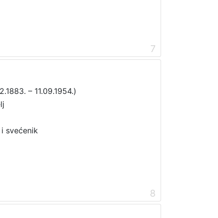
7
02.1883. – 11.09.1954.)
lj
j i svećenik
8