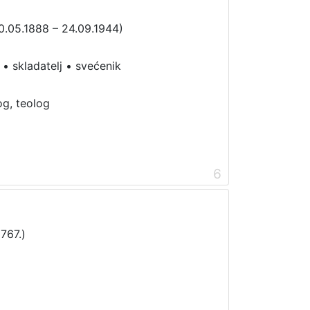
0.05.1888 – 24.09.1944)
•
skladatelj
•
svećenik
og, teolog
6
1767.)