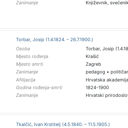
Zanimanje
Književnik, svećenik
Torbar, Josip (1.4.1824. – 26.7.1900.)
Osoba
Torbar, Josip (1.4.1
Mjesto rođenja
Krašić
Mjesto smrti
Zagreb
Zanimanje
pedagog
•
političa
Afilijacija
Hrvatska akademija
Godina rođenja-smrti
1824-1900
Zanimanje
Hrvatski prirodoslo
Tkalčić, Ivan Krstitelj (4.5.1840. – 11.5.1905.)