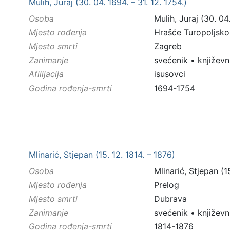
Mulih, Juraj (30. 04. 1694. – 31. 12. 1754.)
Osoba
Mulih, Juraj (30. 04.
Mjesto rođenja
Hrašće Turopoljsko
Mjesto smrti
Zagreb
Zanimanje
svećenik
•
književn
Afilijacija
isusovci
Godina rođenja-smrti
1694-1754
Mlinarić, Stjepan (15. 12. 1814. – 1876)
Osoba
Mlinarić, Stjepan (1
Mjesto rođenja
Prelog
Mjesto smrti
Dubrava
Zanimanje
svećenik
•
književn
Godina rođenja-smrti
1814-1876