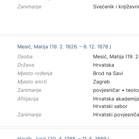
Zanimanje
Svećenik i književni
Mesić, Matija (19. 2. 1826. – 6. 12. 1878.)
Osoba
Mesić, Matija (19. 2.
Država
Hrvatska
Mjesto rođenja
Brod na Savi
Mjesto smrti
Zagreb
Zanimanje
povjesničar
•
teolo
Afilijacija
Hrvatska akademija
Hrvatski sabor
Zanimanje
Hrvatski povjesniča
Haulik, Juraj (20. 4. 1788. – 11. 5. 1869.)