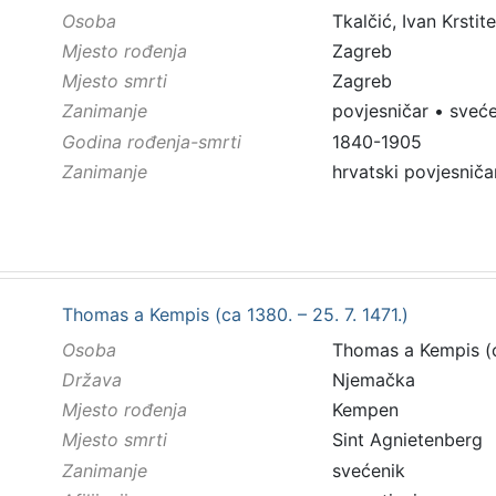
Osoba
Tkalčić, Ivan Krstite
Mjesto rođenja
Zagreb
Mjesto smrti
Zagreb
Zanimanje
povjesničar
•
sveće
Godina rođenja-smrti
1840-1905
Zanimanje
hrvatski povjesničar
Thomas a Kempis (ca 1380. – 25. 7. 1471.)
Osoba
Thomas a Kempis (ca
Država
Njemačka
Mjesto rođenja
Kempen
Mjesto smrti
Sint Agnietenberg
Zanimanje
svećenik