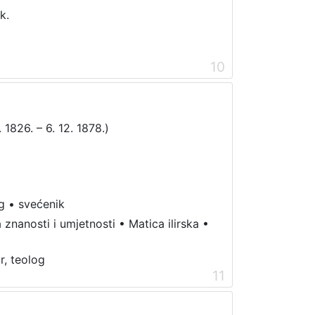
k.
10
 1826. – 6. 12. 1878.)
g
•
svećenik
 znanosti i umjetnosti
•
Matica ilirska
•
r, teolog
11