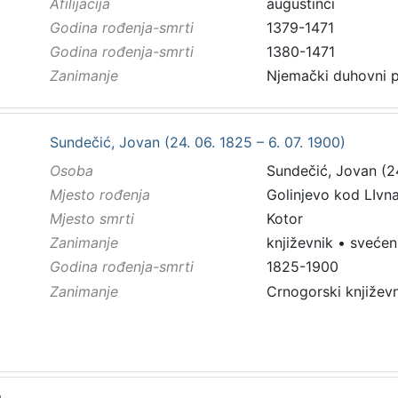
Afilijacija
augustinci
Godina rođenja-smrti
1379-1471
Godina rođenja-smrti
1380-1471
Zanimanje
Sundečić, Jovan (24. 06. 1825 – 6. 07. 1900)
Osoba
Sundečić, Jovan (24
Mjesto rođenja
Golinjevo kod LIvn
Mjesto smrti
Kotor
Zanimanje
književnik
•
svećen
Godina rođenja-smrti
1825-1900
Zanimanje
Crnogorski književn