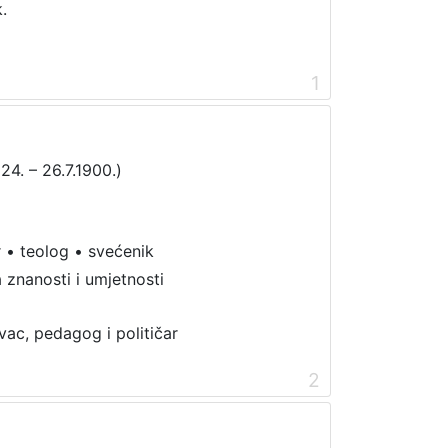
.
1
824. – 26.7.1900.)
r
•
teolog
•
svećenik
 znanosti i umjetnosti
vac, pedagog i političar
2