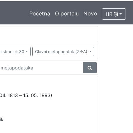
Početna
O portalu
Novo
HR
o stranici: 30
Glavni metapodatak (Z->A)
 04. 1813 – 15. 05. 1893)
ik