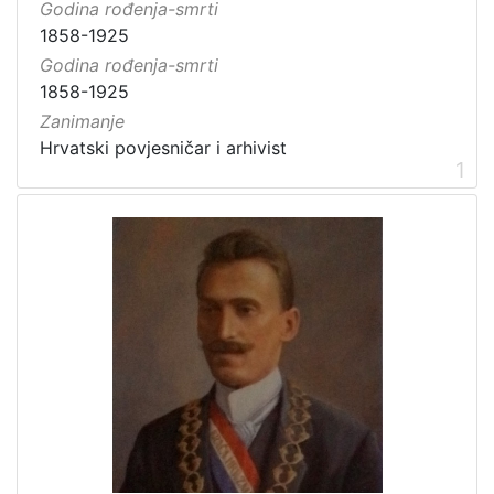
Godina rođenja-smrti
1858-1925
Godina rođenja-smrti
1858-1925
Zanimanje
Hrvatski povjesničar i arhivist
1