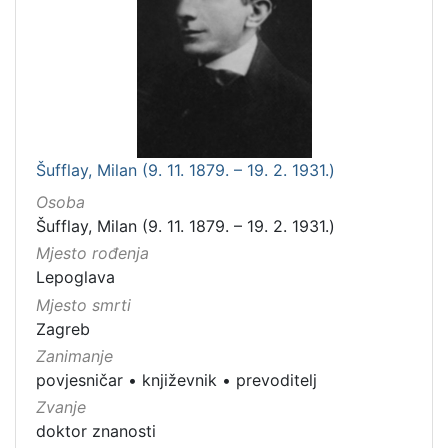
Šufflay, Milan (9. 11. 1879. – 19. 2. 1931.)
Osoba
Šufflay, Milan (9. 11. 1879. – 19. 2. 1931.)
Mjesto rođenja
Lepoglava
Mjesto smrti
Zagreb
Zanimanje
povjesničar
•
književnik
•
prevoditelj
Zvanje
doktor znanosti