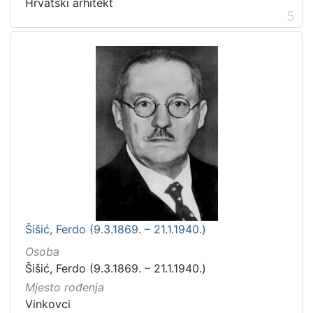
Hrvatski arhitekt
5
Šišić, Ferdo (9.3.1869. – 21.1.1940.)
Osoba
Šišić, Ferdo (9.3.1869. – 21.1.1940.)
Mjesto rođenja
Vinkovci