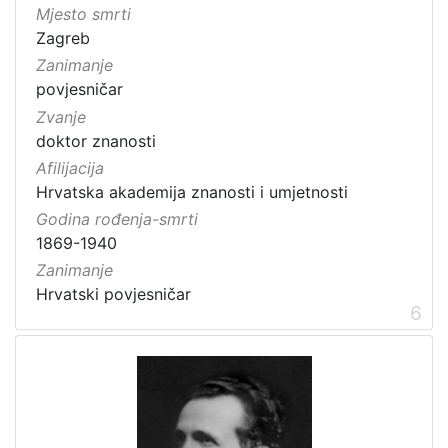
Mjesto smrti
Zagreb
Zanimanje
povjesničar
Zvanje
doktor znanosti
Afilijacija
Hrvatska akademija znanosti i umjetnosti
Godina rođenja-smrti
1869-1940
Zanimanje
Hrvatski povjesničar
6