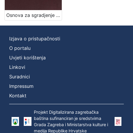
Jezik
Osnova za sgradjenje pješačke vojarne u Zagrebu = Entwurf für die in Agram zu erbauende Infanterie-Kasernen / izradjena po Franji Gruberu, Dragutinu Völckneru
njemački
1
hrvatski
1
Izjava o pristupačnosti
O portalu
[
Uvjeti korištenja
2
]
Linkovi
Mjesto
Suradnici
izdanja
Impressum
Zagreb
1
Kontakt
Projekt Digitalizirana zagrebačka
[
baština sufinanciran je sredstvima
1
Grada Zagreba i Ministarstva kulture i
]
medija Republike Hrvatske