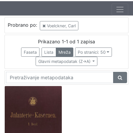
Autor
Probrano po:
Voelckner, Carl
Gruber, Franz (20. 07. 1837. – 1. 11. 1918.)
1
Voelckner, Carl
1
Prikazano 1-1 od 1 zapisa
Faseta
Lista
Mreža
Po stranici: 50
Glavni metapodatak (Z->A)
[
2
]
Izdavač
Knjižnice grada Zagreba
1
[
1
]