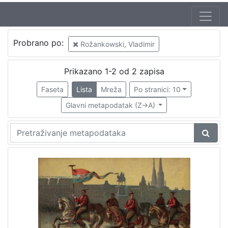
Autor
Probrano po:
Rožankowski, Vladimir
Rožankowski, Vladimir
2
Prikazano 1-2 od 2 zapisa
Faseta
Lista
Mreža
Po stranici: 10
[
1
Glavni metapodatak (Z->A)
]
Izdavač
Knjižnice grada Zagreba
2
[
1
]
Mjesto