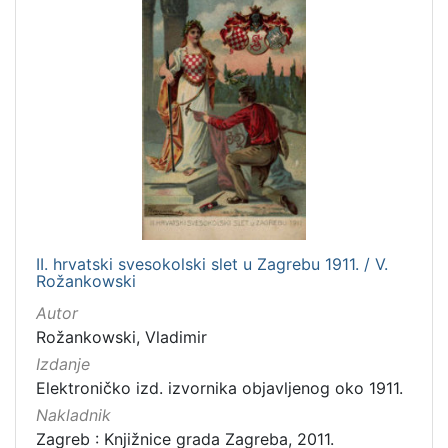
Prava
Javno dobro
2
[
1
]
Vrsta
građe
grafička građa
2
II. hrvatski svesokolski slet u Zagrebu 1911. / V.
dopisnica
2
Rožankowski
Autor
Rožankowski, Vladimir
Izdanje
[
2
Elektroničko izd. izvornika objavljenog oko 1911.
]
Nakladnik
Zbirka
Zagreb : Knjižnice grada Zagreba, 2011.