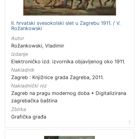
izdanja
Zagreb
2
II. hrvatski svesokolski slet u Zagrebu 1911. / V.
Rožankowski
Autor
[
Rožankowski, Vladimir
1
Izdanje
]
Elektroničko izd. izvornika objavljenog oko 1911.
Nakladnička
Nakladnik
cjelina
Zagreb : Knjižnice grada Zagreba, 2011.
Zagreb na pragu modernog doba
2
Nakladnički niz
Digitalizirana zagrebačka baština
2
Zagreb na pragu modernog doba
•
Digitalizirana
zagrebačka baština
Zbirka
Grafička građa
[
1
2
]