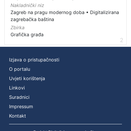
Grafička građa
2
Nakladnički niz
Zagreb na pragu modernog doba
•
Digitalizirana
zagrebačka baština
Zbirka
[
Grafička građa
1
2
]
Izjava o pristupačnosti
O portalu
Uvjeti korištenja
Linkovi
Suradnici
Impressum
Kontakt