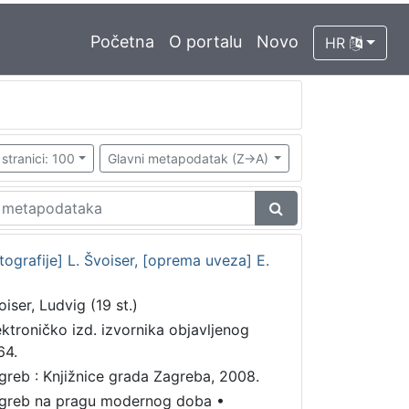
Početna
O portalu
Novo
HR
stranici: 100
Glavni metapodatak (Z->A)
grafije] L. Švoiser, [oprema uveza] E.
oiser, Ludvig (19 st.)
ektroničko izd. izvornika objavljenog
64.
greb : Knjižnice grada Zagreba, 2008.
greb na pragu modernog doba
•