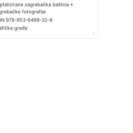
gitalizirana zagrebačka baština
•
grebačke fotografije
BN 978-953-6499-32-8
afička građa
1