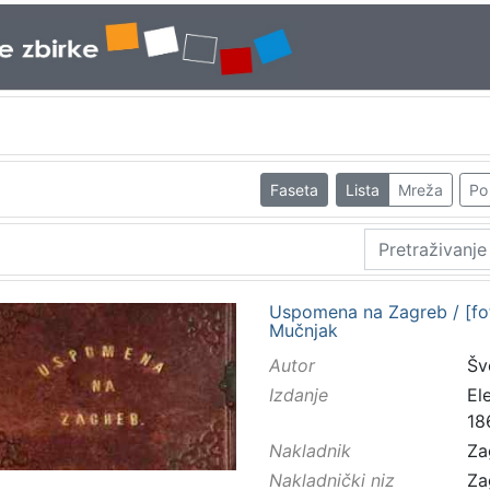
Faseta
Lista
Mreža
Po 
Uspomena na Zagreb / [foto
Mučnjak
Autor
Šv
Izdanje
El
18
Nakladnik
Za
Nakladnički niz
Za