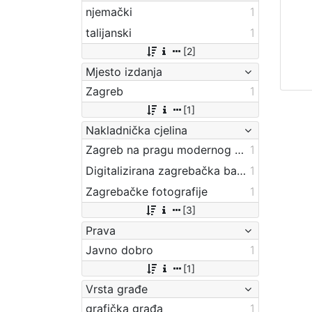
njemački
1
talijanski
1
[2]
Mjesto izdanja
Zagreb
1
[1]
Nakladnička cjelina
Zagreb na pragu modernog doba
1
Digitalizirana zagrebačka baština
1
Zagrebačke fotografije
1
[3]
Prava
Javno dobro
1
[1]
Vrsta građe
grafička građa
1