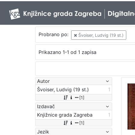
Probrano po:
Švoiser, Ludvig (19 st.)
Prikazano 1-1 od 1 zapisa
Autor
Švoiser, Ludvig (19 st.)
1
[1]
Izdavač
Knjižnice grada Zagreba
1
[1]
Jezik