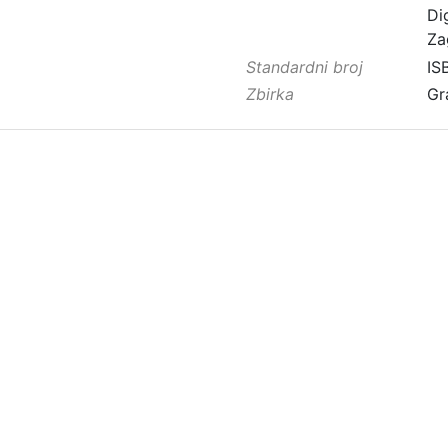
Di
Za
Standardni broj
IS
Zbirka
Gr