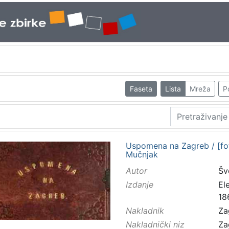
Faseta
Lista
Mreža
P
Uspomena na Zagreb / [foto
Mučnjak
Autor
Šv
Izdanje
El
18
Nakladnik
Za
Nakladnički niz
Za