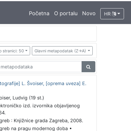
Početna
O portalu
Novo
HR
o stranici: 50
Glavni metapodatak (Z->A)
grafije] L. Švoiser, [oprema uveza] E.
oiser, Ludvig (19 st.)
ektroničko izd. izvornika objavljenog
64.
greb : Knjižnice grada Zagreba, 2008.
greb na pragu modernog doba
•