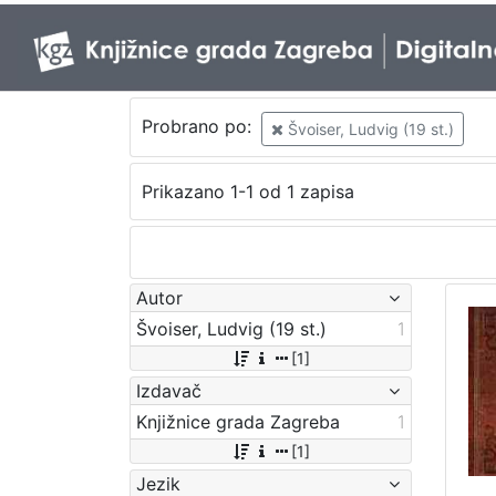
Probrano po:
Švoiser, Ludvig (19 st.)
Prikazano 1-1 od 1 zapisa
Autor
Švoiser, Ludvig (19 st.)
1
[1]
Izdavač
Knjižnice grada Zagreba
1
[1]
Jezik