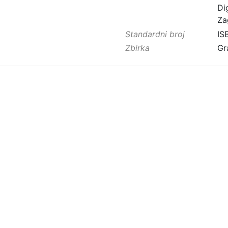
Di
Za
Standardni broj
IS
Zbirka
Gr