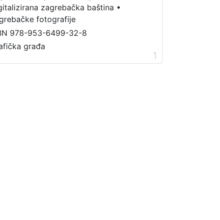
gitalizirana zagrebačka baština
•
grebačke fotografije
BN 978-953-6499-32-8
afička građa
1