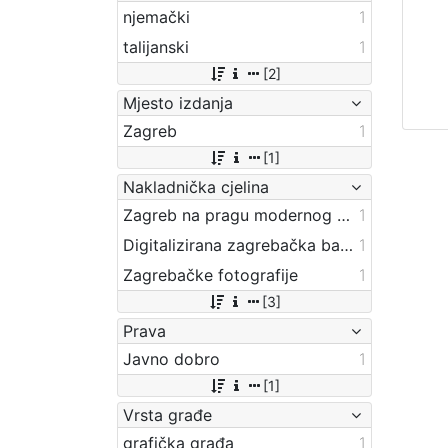
njemački
1
talijanski
1
[2]
Mjesto izdanja
Zagreb
1
[1]
Nakladnička cjelina
Zagreb na pragu modernog doba
1
Digitalizirana zagrebačka baština
1
Zagrebačke fotografije
1
[3]
Prava
Javno dobro
1
[1]
Vrsta građe
grafička građa
1