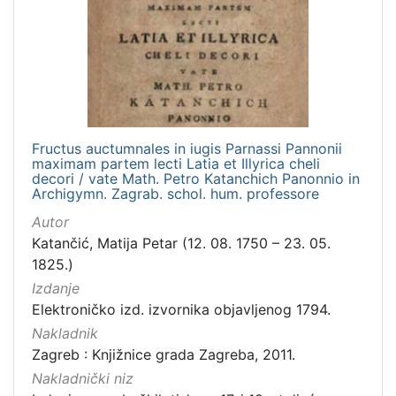
latinski
1
[
1
]
Fructus auctumnales in iugis Parnassi Pannonii
maximam partem lecti Latia et Illyrica cheli
Mjesto
decori / vate Math. Petro Katanchich Panonnio in
izdanja
Archigymn. Zagrab. schol. hum. professore
Zagreb
1
Autor
Katančić, Matija Petar (12. 08. 1750 – 23. 05.
1825.)
Izdanje
[
1
Elektroničko izd. izvornika objavljenog 1794.
]
Nakladnik
Nakladnička
Zagreb : Knjižnice grada Zagreba, 2011.
cjelina
Nakladnički niz