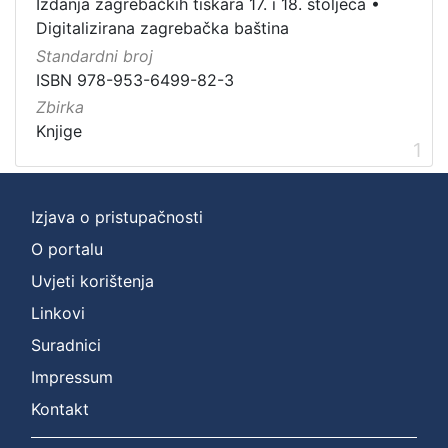
Digitalizirana zagrebačka baština
1
Izdanja zagrebačkih tiskara 17. i 18. stoljeća
•
Digitalizirana zagrebačka baština
Izdanja zagrebačkih tiskara 17. i 18. stoljeća
1
Standardni broj
ISBN 978-953-6499-82-3
Zbirka
[
Knjige
2
1
]
Prava
Izjava o pristupačnosti
Javno dobro
1
O portalu
Uvjeti korištenja
[
Linkovi
1
Suradnici
]
Impressum
Vrsta
građe
Kontakt
knjiga
1