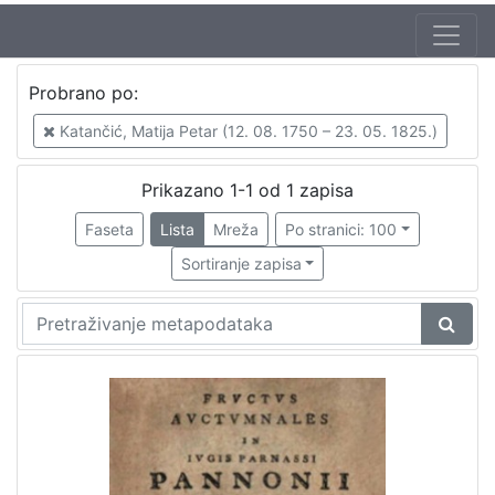
Autor
Probrano po:
Katančić, Matija Petar (12. 08. 1750 – 23. 05. 1825.)
1
Katančić, Matija Petar (12. 08. 1750 – 23. 05. 1825.)
Prikazano 1-1 od 1 zapisa
[
1
Faseta
Lista
Mreža
Po stranici: 100
]
Sortiranje zapisa
Izdavač
Knjižnice grada Zagreba
1
[
1
]
Jezik