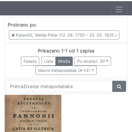
Autor
Probrano po:
Katančić, Matija Petar (12. 08. 1750 – 23. 05. 1825.)
1
Katančić, Matija Petar (12. 08. 1750 – 23. 05. 1825.)
Prikazano 1-1 od 1 zapisa
[
1
Faseta
Lista
Mreža
Po stranici: 30
]
Glavni metapodatak (A->Z)
Izdavač
Knjižnice grada Zagreba
1
[
1
]
Jezik