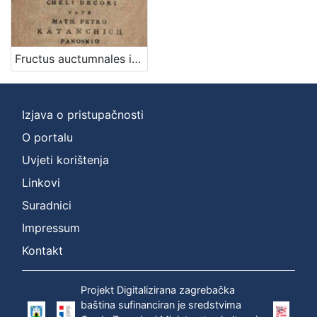
latinski
1
Fructus auctumnales in iugis Parnassi Pannonii maximam partem lecti Latia et Illyrica cheli decori / vate Math. Petro Katanchich Panonnio in Archigymn. Zagrab. schol. hum. professore
[
1
]
Izjava o pristupačnosti
Mjesto
O portalu
izdanja
Uvjeti korištenja
Zagreb
1
Linkovi
Suradnici
Impressum
[
1
Kontakt
]
Nakladnička
Projekt Digitalizirana zagrebačka
cjelina
baština sufinanciran je sredstvima