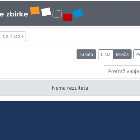
 02. 1742.)
Faseta
Lista
Mreža
P
Nema rezultata