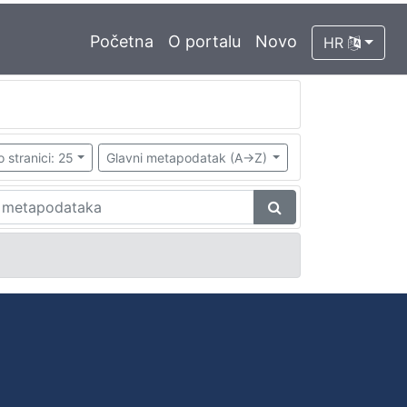
Početna
O portalu
Novo
HR
o stranici: 25
Glavni metapodatak (A->Z)