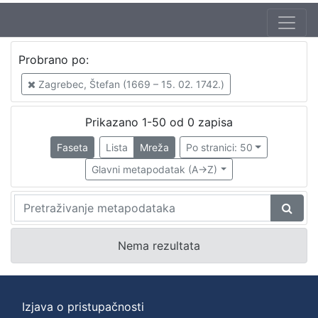
Probrano po:
Zagrebec, Štefan (1669 – 15. 02. 1742.)
P
Prikazano 1-50 od 0 zapisa
r
Faseta
Lista
Mreža
Po stranici: 50
o
Glavni metapodatak (A->Z)
b
r
a
n
Nema rezultata
o
p
Izjava o pristupačnosti
o