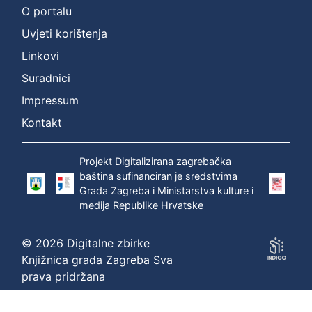
O portalu
:
Uvjeti korištenja
Zagrebec,
Linkovi
Štefan
Suradnici
(1669 –
15. 02.
Impressum
1742.)
Kontakt
P
Projekt Digitalizirana zagrebačka
r
baština sufinanciran je sredstvima
i
Grada Zagreba i Ministarstva kulture i
k
medija Republike Hrvatske
a
z
© 2026 Digitalne zbirke
a
Knjižnica grada Zagreba Sva
n
prava pridržana
o
1