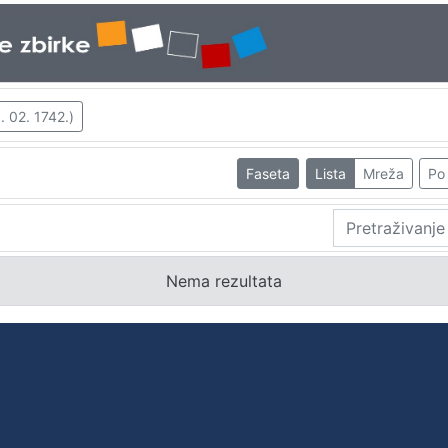
 02. 1742.)
Faseta
Lista
Mreža
Po 
Nema rezultata