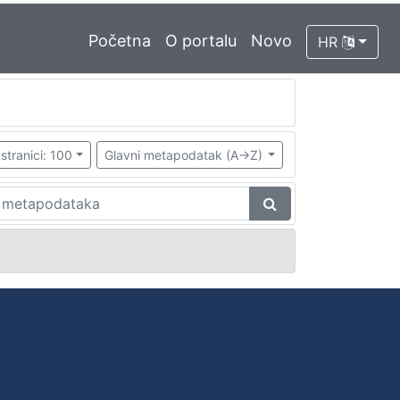
Početna
O portalu
Novo
HR
stranici: 100
Glavni metapodatak (A->Z)