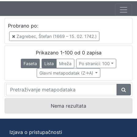
Probrano po:
Zagrebec, Štefan (1669 – 15. 02. 1742.)
P
Prikazano 1-100 od 0 zapisa
r
Faseta
Lista
Mreža
Po stranici: 100
o
Glavni metapodatak (Z->A)
b
r
a
n
Nema rezultata
o
p
Izjava o pristupačnosti
o