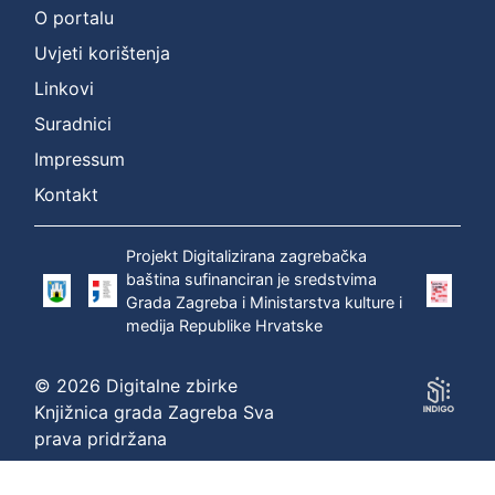
O portalu
:
Uvjeti korištenja
Zagrebec,
Linkovi
Štefan
Suradnici
(1669 –
15. 02.
Impressum
1742.)
Kontakt
P
Projekt Digitalizirana zagrebačka
r
baština sufinanciran je sredstvima
i
Grada Zagreba i Ministarstva kulture i
k
medija Republike Hrvatske
a
z
© 2026 Digitalne zbirke
a
Knjižnica grada Zagreba Sva
n
prava pridržana
o
1