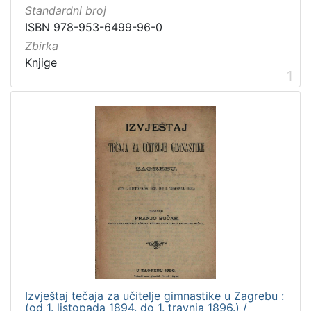
Standardni broj
3
]
ISBN 978-953-6499-96-0
Prava
Zbirka
Knjige
Javno dobro
3
1
[
1
]
Vrsta
građe
knjiga
3
[
1
Izvještaj tečaja za učitelje gimnastike u Zagrebu :
]
(od 1. listopada 1894. do 1. travnja 1896.) /