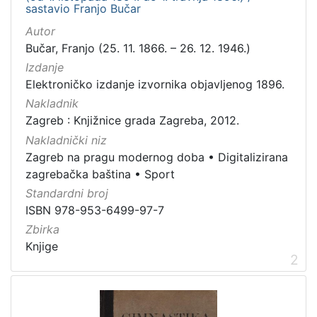
sastavio Franjo Bučar
Zbirka
Autor
Knjige
3
Bučar, Franjo (25. 11. 1866. – 26. 12. 1946.)
Izdanje
Elektroničko izdanje izvornika objavljenog 1896.
[
Nakladnik
1
Zagreb : Knjižnice grada Zagreba, 2012.
]
Nakladnički niz
Zagreb na pragu modernog doba
•
Digitalizirana
zagrebačka baština
•
Sport
Standardni broj
ISBN 978-953-6499-97-7
Zbirka
Knjige
2