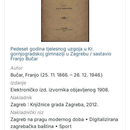
Mjesto
izdanja
Zagreb
3
Pedeset godina tjelesnog uzgoja u Kr.
[
gornjogradskoj gimnaziji u Zagrebu / sastavio
1
Franjo Bučar
]
Autor
Nakladnička
Bučar, Franjo (25. 11. 1866. – 26. 12. 1946.)
cjelina
Izdanje
Zagreb na pragu modernog doba
3
Elektroničko izd. izvornika objavljenog 1908.
Digitalizirana zagrebačka baština
3
Nakladnik
Sport
3
Zagreb : Knjižnice grada Zagreba, 2012.
Nakladnički niz
Zagreb na pragu modernog doba
•
Digitalizirana
zagrebačka baština
•
Sport
[