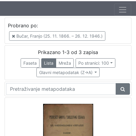
Autor
Probrano po:
Bučar, Franjo (25. 11. 1866. – 26. 12. 1946.)
3
Bučar, Franjo (25. 11. 1866. – 26. 12. 1946.)
Rudolf, Viktor (1880. – 1938.)
1
Prikazano 1-3 od 3 zapisa
Faseta
Lista
Mreža
Po stranici: 100
[
2
Glavni metapodatak (Z->A)
]
Izdavač
Knjižnice grada Zagreba
3
[
1
]