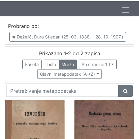
Autor
Probrano po:
Deželić, Đuro Stjepan (25. 03. 1838. – 28. 10. 1907.)
2
Deželić, Đuro Stjepan (25. 03. 1838. – 28. 10. 1907.)
Prikazano 1-2 od 2 zapisa
[
1
Faseta
Lista
Mreža
Po stranici: 10
]
Glavni metapodatak (A->Z)
Mjesto
izdanja
Zagreb
2
[
1
]