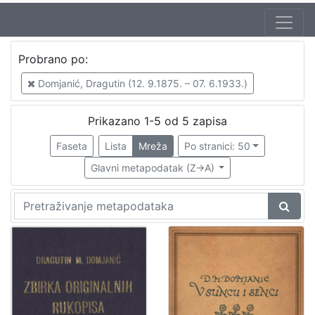
Autor
Probrano po:
Domjanić, Dragutin (12. 9.1875. – 07. 6.1933.)
5
Domjanić, Dragutin (12. 9.1875. – 07. 6.1933.)
Prikazano 1-5 od 5 zapisa
[
1
Faseta
Lista
Mreža
Po stranici: 50
]
Glavni metapodatak (Z->A)
Izdavač
Knjižnice grada Zagreba
3
[
1
]
Mjesto