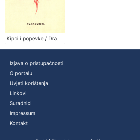
Prava
Javno dobro
1
Kipci i popevke / Dragutin M. Domjanić ; [pjesme Dragutina Domjanića rukom pisala i ukrasila Anka Martinić]
[
1
]
Vrsta
Izjava o pristupačnosti
građe
O portalu
knjiga
4
Uvjeti korištenja
rukopis
1
Linkovi
Suradnici
Impressum
[
2
Kontakt
]
Zbirka