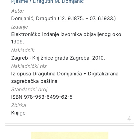
Pjesme / Dragutin M. Domjanić
Autor
Domjanić, Dragutin (12. 9.1875. – 07. 6.1933.)
Izdanje
Elektroničko izdanje izvornika objavljenog oko
1909.
Nakladnik
Zagreb : Knjižnice grada Zagreba, 2010.
Nakladnički niz
Iz opusa Dragutina Domjanića
•
Digitalizirana
zagrebačka baština
Standardni broj
ISBN 978-953-6499-62-5
Zbirka
Knjige
4