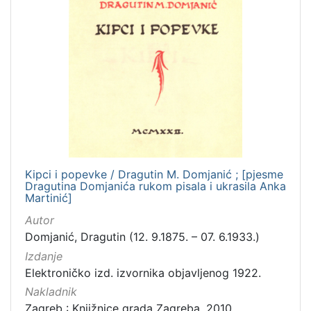
Kipci i popevke / Dragutin M. Domjanić ; [pjesme
Dragutina Domjanića rukom pisala i ukrasila Anka
Martinić]
Autor
Domjanić, Dragutin (12. 9.1875. – 07. 6.1933.)
Izdanje
Elektroničko izd. izvornika objavljenog 1922.
Nakladnik
Zagreb : Knjižnice grada Zagreba, 2010.