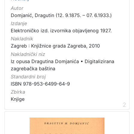
Knjige
4
Autor
Rukopisi
1
Domjanić, Dragutin (12. 9.1875. – 07. 6.1933.)
Izdanje
Elektroničko izd. izvornika objavljenog 1927.
Nakladnik
[
Zagreb : Knjižnice grada Zagreba, 2010
2
]
Nakladnički niz
Iz opusa Dragutina Domjanića
•
Digitalizirana
zagrebačka baština
Standardni broj
ISBN 978-953-6499-64-9
Zbirka
Knjige
2