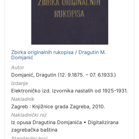
izdanja
Zagreb
5
[
1
Zbirka originalnih rukopisa / Dragutin M.
]
Domjanić
Nakladnička
Autor
cjelina
Domjanić, Dragutin (12. 9.1875. – 07. 6.1933.)
Digitalizirana zagrebačka baština
5
Izdanje
Iz opusa Dragutina Domjanića
5
Elektroničko izd. izvornika nastalih od 1925-1931.
Nakladnik
Zagreb : Knjižnice grada Zagreba, 2010.
Nakladnički niz
[
Iz opusa Dragutina Domjanića
•
Digitalizirana
2
zagrebačka baština
]
Standardni broj