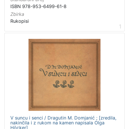
Prava
ISBN 978-953-6499-61-8
Javno dobro
1
Zbirka
Rukopisi
1
[
1
]
Vrsta
građe
knjiga
4
rukopis
1
[
2
]
V suncu i senci / Dragutin M. Domjanić ; [zredila,
nakinčila i z rukom na kamen napisala Olga
Zbirka
Höcker]