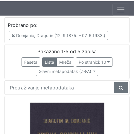
Autor
Probrano po:
Domjanić, Dragutin (12. 9.1875. – 07. 6.1933.)
5
Domjanić, Dragutin (12. 9.1875. – 07. 6.1933.)
Prikazano 1-5 od 5 zapisa
[
1
Faseta
Lista
Mreža
Po stranici: 10
]
Glavni metapodatak (Z->A)
Izdavač
Knjižnice grada Zagreba
3
[
1
]
Mjesto