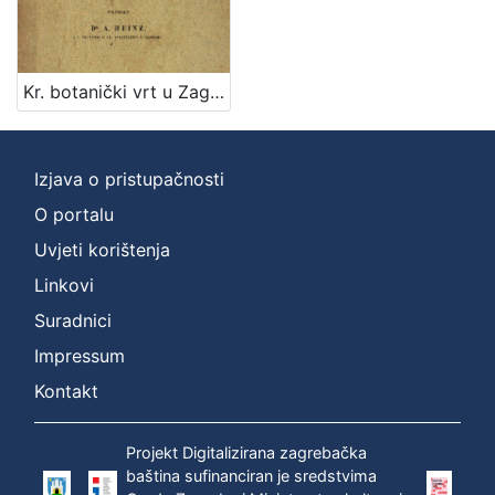
Nakladnička
cjelina
Zagreb na pragu modernog doba
1
Kr. botanički vrt u Zagrebu / napisao A. Heinz
Digitalizirana zagrebačka baština
1
Izjava o pristupačnosti
[
O portalu
2
Uvjeti korištenja
]
Linkovi
Vrsta
građe
Suradnici
knjiga
1
Impressum
Kontakt
[
Projekt Digitalizirana zagrebačka
1
baština sufinanciran je sredstvima
]