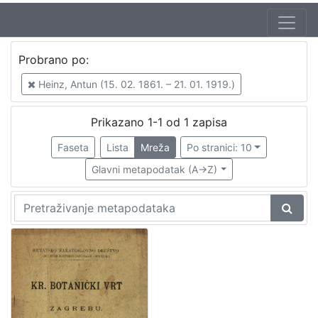
Autor
Probrano po:
Heinz, Antun (15. 02. 1861. – 21. 01. 1919.)
1
Heinz, Antun (15. 02. 1861. – 21. 01. 1919.)
Prikazano 1-1 od 1 zapisa
[
1
Faseta
Lista
Mreža
Po stranici: 10
]
Glavni metapodatak (A->Z)
Mjesto
izdanja
Zagreb
1
[
1
]