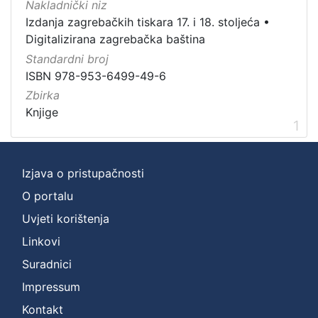
Nakladnički niz
Zbirka
Izdanja zagrebačkih tiskara 17. i 18. stoljeća
•
Digitalizirana zagrebačka baština
Knjige
1
Standardni broj
ISBN 978-953-6499-49-6
Zbirka
[
Knjige
1
1
]
Izjava o pristupačnosti
O portalu
Uvjeti korištenja
Linkovi
Suradnici
Impressum
Kontakt