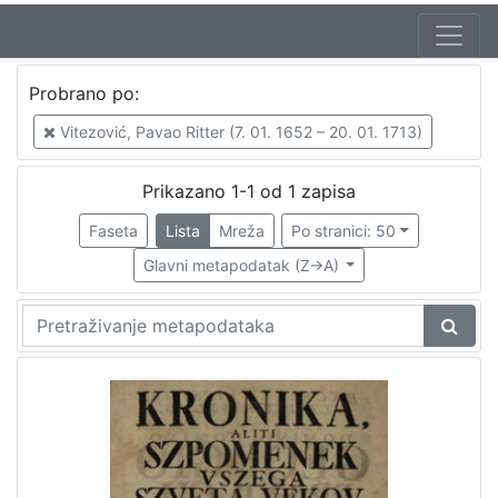
Autor
Probrano po:
Vitezović, Pavao Ritter (7. 01. 1652 – 20. 01. 1713)
1
Vitezović, Pavao Ritter (7. 01. 1652 – 20. 01. 1713)
Prikazano 1-1 od 1 zapisa
[
1
Faseta
Lista
Mreža
Po stranici: 50
]
Glavni metapodatak (Z->A)
Mjesto
izdanja
Zagreb
1
[
1
]