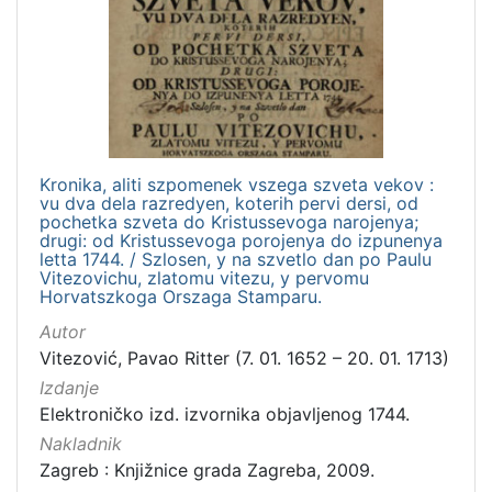
Nakladnička
cjelina
Izdanja zagrebačkih tiskara 17. i 18. stoljeća
1
Digitalizirana zagrebačka baština
1
Kronika, aliti szpomenek vszega szveta vekov :
vu dva dela razredyen, koterih pervi dersi, od
[
pochetka szveta do Kristussevoga narojenya;
2
drugi: od Kristussevoga porojenya do izpunenya
]
letta 1744. / Szlosen, y na szvetlo dan po Paulu
Vitezovichu, zlatomu vitezu, y pervomu
Vrsta
Horvatszkoga Orszaga Stamparu.
građe
Autor
knjiga
1
Vitezović, Pavao Ritter (7. 01. 1652 – 20. 01. 1713)
Izdanje
Elektroničko izd. izvornika objavljenog 1744.
Nakladnik
[
1
Zagreb : Knjižnice grada Zagreba, 2009.
]