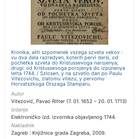
Nakladnička
cjelina
Digitalizirana zagrebačka baština
1
Izdanja zagrebačkih tiskara 17. i 18. stoljeća
1
Kronika, aliti szpomenek vszega szveta vekov :
vu dva dela razredyen, koterih pervi dersi, od
[
pochetka szveta do Kristussevoga narojenya;
2
drugi: od Kristussevoga porojenya do izpunenya
]
letta 1744. / Szlosen, y na szvetlo dan po Paulu
Vitezovichu, zlatomu vitezu, y pervomu
Vrsta
Horvatszkoga Orszaga Stamparu.
građe
Autor
knjiga
1
Vitezović, Pavao Ritter (7. 01. 1652 – 20. 01. 1713)
Izdanje
Elektroničko izd. izvornika objavljenog 1744.
Nakladnik
[
1
Zagreb : Knjižnice grada Zagreba, 2009.
]