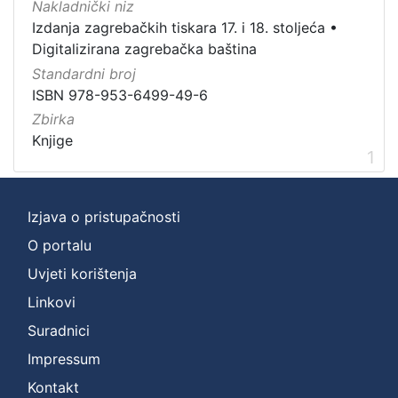
Nakladnički niz
Zbirka
Izdanja zagrebačkih tiskara 17. i 18. stoljeća
•
Digitalizirana zagrebačka baština
Knjige
1
Standardni broj
ISBN 978-953-6499-49-6
Zbirka
[
Knjige
1
1
]
Izjava o pristupačnosti
O portalu
Uvjeti korištenja
Linkovi
Suradnici
Impressum
Kontakt