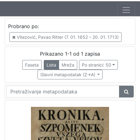
Autor
Probrano po:
Vitezović, Pavao Ritter (7. 01. 1652 – 20. 01. 1713)
1
Vitezović, Pavao Ritter (7. 01. 1652 – 20. 01. 1713)
Prikazano 1-1 od 1 zapisa
[
1
Faseta
Lista
Mreža
Po stranici: 50
]
Glavni metapodatak (Z->A)
Mjesto
izdanja
Zagreb
1
[
1
]