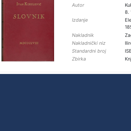
Autor
Kuk
8.
Izdanje
El
18
Nakladnik
Za
Nakladnički niz
Ilir
Standardni broj
IS
Zbirka
Kn