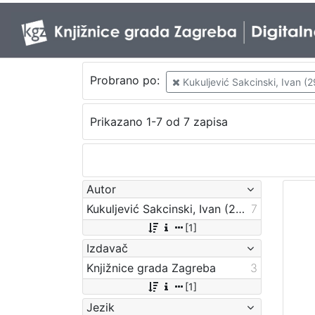
Probrano po:
Kukuljević Sakcinski, Ivan (29
Prikazano 1-7 od 7 zapisa
Autor
Kukuljević Sakcinski, Ivan (29. 5. 1816. – 1. 8. 1889.)
7
[1]
Izdavač
Knjižnice grada Zagreba
3
[1]
Jezik