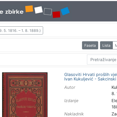
. 5. 1816. – 1. 8. 1889.)
Faseta
Lista
M
Glasoviti Hrvati prošlih vj
Ivan Kukuljević - Sakcinski
Autor
Kuk
8.
Izdanje
El
18
Nakladnik
Za