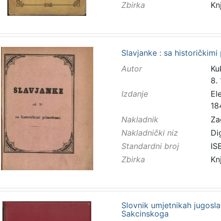
Zbirka
Kn
Slavjanke : sa historičkimi
Autor
Kuk
8.
Izdanje
El
18
Nakladnik
Za
Nakladnički niz
Di
Standardni broj
IS
Zbirka
Kn
Slovnik umjetnikah jugosla
Sakcinskoga