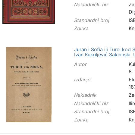
Nakladnički niz
Za
Di
Standardni broj
IS
Zbirka
Kn
Juran i Sofia ili Turci kod 
Ivan Kukuljević Sakcinski.
Autor
Kuk
8.
Izdanje
El
18
Nakladnik
Za
Nakladnički niz
Ilir
Standardni broj
IS
Zbirka
Kn