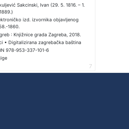
uljević Sakcinski, Ivan (29. 5. 1816. – 1.
 1889.)
ektroničko izd. izvornika objavljenog
58.-1860.
greb : Knjižnice grada Zagreba, 2018.
ci
•
Digitalizirana zagrebačka baština
BN 978-953-337-101-6
jige
7