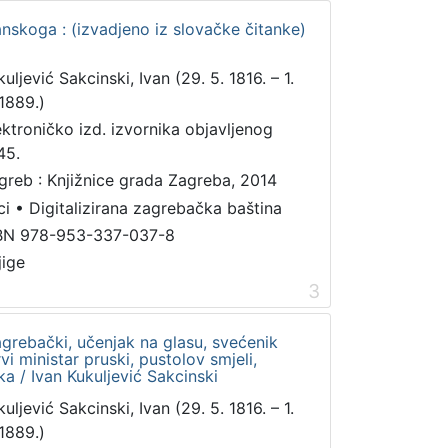
nskoga : (izvadjeno iz slovačke čitanke)
uljević Sakcinski, Ivan (29. 5. 1816. – 1.
 1889.)
ektroničko izd. izvornika objavljenog
45.
greb : Knjižnice grada Zagreba, 2014
ci
•
Digitalizirana zagrebačka baština
BN 978-953-337-037-8
jige
3
agrebački, učenjak na glasu, svećenik
rvi ministar pruski, pustolov smjeli,
ka / Ivan Kukuljević Sakcinski
uljević Sakcinski, Ivan (29. 5. 1816. – 1.
 1889.)