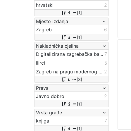
hrvatski
2
[1]
Mjesto izdanja
Zagreb
6
[1]
Nakladnička cjelina
Digitalizirana zagrebačka baština
7
Ilirci
5
Zagreb na pragu modernog doba
2
[3]
Prava
Javno dobro
2
[1]
Vrsta građe
knjiga
7
[1]