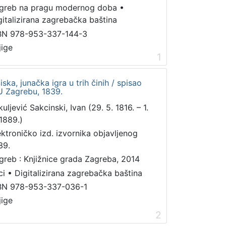
greb na pragu modernog doba
•
gitalizirana zagrebačka baština
BN 978-953-337-144-3
jige
1
Siska, junačka igra u trih činih / spisao
 U Zagrebu, 1839.
uljević Sakcinski, Ivan (29. 5. 1816. – 1.
 1889.)
ektroničko izd. izvornika objavljenog
39.
greb : Knjižnice grada Zagreba, 2014
ci
•
Digitalizirana zagrebačka baština
BN 978-953-337-036-1
jige
2