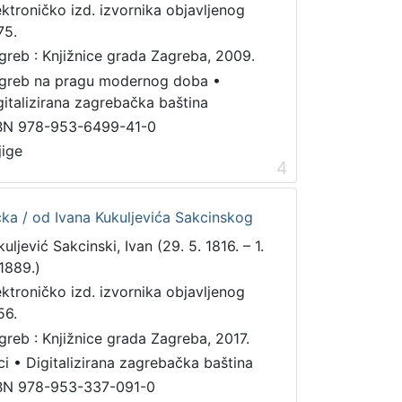
ektroničko izd. izvornika objavljenog
75.
greb : Knjižnice grada Zagreba, 2009.
greb na pragu modernog doba
•
gitalizirana zagrebačka baština
BN 978-953-6499-41-0
jige
4
ka / od Ivana Kukuljevića Sakcinskog
uljević Sakcinski, Ivan (29. 5. 1816. – 1.
 1889.)
ektroničko izd. izvornika objavljenog
56.
greb : Knjižnice grada Zagreba, 2017.
ci
•
Digitalizirana zagrebačka baština
BN 978-953-337-091-0