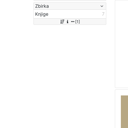
Zbirka
Knjige
7
[1]