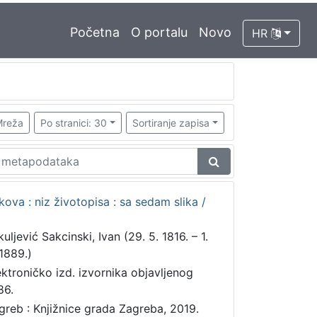
Početna
O portalu
Novo
HR
reža
Po stranici: 30
Sortiranje zapisa
ekova : niz životopisa : sa sedam slika /
uljević Sakcinski, Ivan (29. 5. 1816. – 1.
 1889.)
ektroničko izd. izvornika objavljenog
86.
greb : Knjižnice grada Zagreba, 2019.