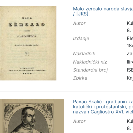
Malo zercalo naroda slavja
/ [JKS].
Autor
Kuk
8.
Izdanje
El
18
Nakladnik
Za
Nakladnički niz
Ilir
Standardni broj
IS
Zbirka
Kn
Pavao Skalić : gradjanin z
katolički i protestantski, p
nazvan Cagliostro XVI. vie
Autor
Kuk
8.