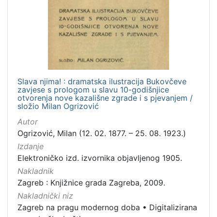
Nakladnička
cjelina
Zagreb na pragu modernog doba
1
Digitalizirana zagrebačka baština
1
Slava njima! : dramatska ilustracija Bukovčeve
zavjese s prologom u slavu 10-godišnjice
[
otvorenja nove kazališne zgrade i s pjevanjem /
2
složio Milan Ogrizović
]
Autor
Vrsta
Ogrizović, Milan (12. 02. 1877. – 25. 08. 1923.)
građe
Izdanje
knjiga
1
Elektroničko izd. izvornika objavljenog 1905.
Nakladnik
Zagreb : Knjižnice grada Zagreba, 2009.
Nakladnički niz
[
1
Zagreb na pragu modernog doba
•
Digitalizirana
]