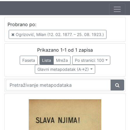
Autor
Probrano po:
Ogrizović, Milan (12. 02. 1877. – 25. 08. 1923.)
1
Ogrizović, Milan (12. 02. 1877. – 25. 08. 1923.)
Prikazano 1-1 od 1 zapisa
[
1
Faseta
Lista
Mreža
Po stranici: 100
]
Glavni metapodatak (A->Z)
Mjesto
izdanja
Zagreb
1
[
1
]