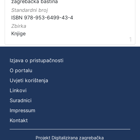
zagrebačka baština
Zbirka
Standardni broj
ISBN 978-953-6499-43-4
Knjige
1
Zbirka
Knjige
1
[
1
]
Izjava o pristupačnosti
O portalu
Uvjeti korištenja
Linkovi
Suradnici
Impressum
Kontakt
Projekt Digitalizirana zagrebačka