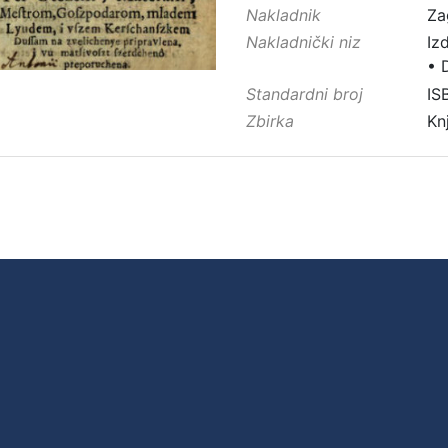
Nakladnik
Za
Nakladnički niz
Iz
•
Standardni broj
IS
Zbirka
Kn