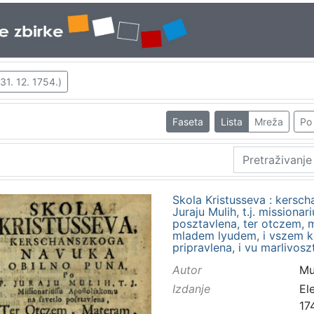
31. 12. 1754.)
Faseta
Lista
Mreža
Po 
Skola Kristusseva : kersc
Juraju Mulih, t.j. mission
posztavlena, ter otczem,
mladem lyudem, i vszem 
pripravlena, i vu marlivo
Autor
Mul
Izdanje
El
17