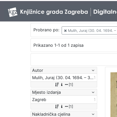
Probrano po:
Mulih, Juraj (30. 04. 1694. – 
Prikazano 1-1 od 1 zapisa
Autor
Mulih, Juraj (30. 04. 1694. – 31. 12. 1754.)
1
[1]
Mjesto izdanja
Zagreb
1
[1]
Nakladnička cjelina