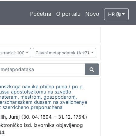
Početna
O portalu
Novo
HR
stranici: 100
Glavni metapodatak (A->Z)
hanszkoga navuka obilno puna / po p.
ariussu apostolszkomu na szvetlo
 materam, mestrom, goszpodarom,
kerschanszkem dussam na zvelichenye
szt szerdcheno preporuchena
ih, Juraj (30. 04. 1694. – 31. 12. 1754.)
ektroničko izd. izvornika objavljenog
44.