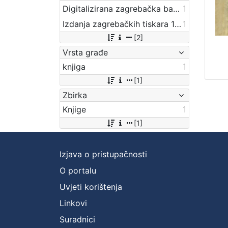
Digitalizirana zagrebačka baština
1
Izdanja zagrebačkih tiskara 17. i 18. stoljeća
1
[2]
Vrsta građe
knjiga
1
[1]
Zbirka
Knjige
1
[1]
Izjava o pristupačnosti
O portalu
Uvjeti korištenja
Linkovi
Suradnici